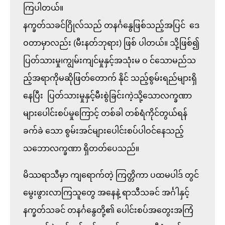
ကြပါတယ်။

နက္ခတ်သခင်ဂြိုလ်သည် တနင်္ဂနွေဖြစ်သည့်အပြင်  ဒေ
ဝတာမှာလည်း (မီးနတ်ဘုရား) ဖြစ် ပါတယ်။ သို့ဖြစ်၍ 
ပြတ်သားမှု၊ကျွမ်းကျင်မှုနှင့်အသုံးမ ဝ င်သောမည်သ
ည့်အရာကိုမဆိုဖြတ်တောက် နိုင် သည့်စွမ်းရည်များရှိ
နေပြီး  ပြတ်သားမှုနှင့်မီးစွဲခြင်းကဲ့သို့သောလက္ခဏာ
များပေါင်းစပ်မှုကြောင့် တစ်ခါ တစ်ရံကိုင်တွယ်ရန်
ခက်ခဲ သော စွမ်းအင်များပေါင်းစပ်ပါဝင်နေသည့်
သဘောလက္ခဏာ ရှိတတ်ပေသည်။

မိဿရာသီမှာ ကျရောက်တဲ့ ကြတ္တိကာ ပထမပါဒ် တွင် 
မွေးဖွားလာကြသူတွေ အနေနဲ့ ရာသီသခင် အင်္ဂါနှင့် 
နက္ခတ်သခင် တနင်္ဂနွေတို့၏ ပေါင်းစပ်အတွေးအကြံ