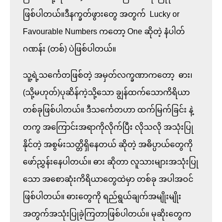
ဖြစ်ပါတယ်။ဒီနက္ခတ်ဖွားတွေ အတွက်  Lucky or 
Favourable Numbers ကတော့ One ဆိုတဲ့ နံပါတ်
ဂဏန်း (တစ်) ပဲဖြစ်ပါတယ်။

သူ့ရဲ့သင်္ကေတဖြစ်တဲ့ အမှတ်လက္ခဏာကတော့  ဓား၊ 
(သို့မဟုတ်)ပုဆိန်ကဲ့သို့သော ချွန်ထက်သောကိရိယာ
တစ်ခုဖြစ်ပါတယ်။ ဒီသင်္ကေတဟာ ထက်မြက်ခြင်း နဲ့ 
တကွ အကြောင်းအရာကိုလိုက်ပြီး လိုသလို အသုံးပြု
နိုင်တဲ့ အစွမ်းသတ္တိရှိနေတယ် ဆိုတဲ့ အဓိပ္ပာယ်တွေကို 
ဖော်ညွှန်းနေပါတယ်။ ဓား ဆိုတာ လူသားများအသုံးပြု
သော အစောဆုံးကိရိယာတွေထဲမှာ တစ်ခု အပါအဝင်
ဖြစ်ပါတယ်။ ဓားတွေကို ရည်ရွယ်ချက်အမျိုးမျိုး
အတွက်အသုံးပြုခဲ့ကြတာဖြစ်ပါတယ်။ မုဆိုးတွေက 