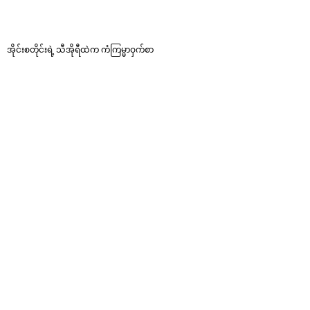
အိုင်းစတိုင်းရဲ့ သီအိုရီထဲက ကံကြမ္မာဝှက်စာ