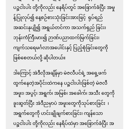
ပဉ္စငါးပါး တို့ကိုလည်း နေရိပ်တွင် အခြောက်ခံပြီး အမှု
န့်ပြုလုပ်၍ နေ့စဉ်စားသုံးခြင်းအားဖြင့်  ရုပ်ရည်
အဆင်းနုပျို၍ အရွယ်တင်ကာ အသက်ရှည် ခြင်း၊ 
ဘုန်းကံကြီးမား၍ ဉာဏ်ပညာထက်မြက်ခြင်း၊ 
ကျက်သရေမင်္ဂလာအပေါင်းနှင့် ပြည့်စုံခြင်းတွေကို 
ဖြစ်စေတယ်လို့ ဆိုပါတယ်။ 

ဒါကြောင့် အဲဒီလိုအချိန်မှာ မဲဇလီပင်ရဲ့ အရှေ့ဖက်
ထွက်နေတဲ့အပိုင်းထဲကနေ ပဉ္စငါးပါးဖြစ်တဲ့ မဲဇလီ 
အဖူး၊ အပွင့်၊ အရွက်၊ အမြစ်၊ အခေါက်၊ အသီး တွေကို 
ခူးဆွတ်ပြီး အဲဒီညမှာပဲ အဖူးတွေကိုသုပ်စားခြင်း  ၊ 
အရွက်တွေကို ဟင်းချိုချက်စားခြင်း၊ ကျန်သော 
ပဉ္စငါးပါး တို့ကိုလည်း နေရိပ်ထဲမှာ အခြောက်ခံပြီး အ