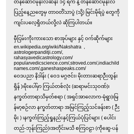
တန်ဆောင်မုန်းလဆန်း ၁၄ ရက် နဲ့ တန်ဆောင်မုန်းလ
ပြည့်နေ့ညတွေမှ တာ၀တိံသာပွဲ (သို့) မြင်းမိုရ်ပွဲ တွေကို 
ကျင်းပလေ့ရှိတယ်လို့လဲ ဆိုကြပါတယ်။

မှီငြမ်းကိုးကားသော စာအုပ်များ နှင့် ဝက်ဆိုက်များ

en.wikipedia.org/wiki/Nakshatra  , 
astrologerpanditji.com/, 
rahasyavedicastrology.com/

popularvedicscience.com/,stroved.com/,indiachild
names.com/,ganeshaspeaks.com/

ဝေဒပညာ နိဒါန်း ( ဝေဒ မဂ္ဂဇင်း၊ မိုးတားဆရာဉီးထွန်း
ရှိန် )၊မိုးပေါ်မှာ ကြယ်တစ်လုံး (ဆရာမင်းသုဝဏ်)၊
နက္ခတ်တာရာသိမှတ်စရာ ( အရှင်အာလောက-မုံရွာ)၊မြ
န်မာ့စဉ်လာ နက္ခတ်တာရာ အမြင်ကြည့်သင်ခန်းစာ ( ဉီး
မိုး ) ၊နက္ခတ်ကြည့်ရှုနည်းနှင့်ကြယ်ပုံပြင်များ ( ပေါင်း
တည်-ဘုန်းကြည်)၊အတိုင်းမသိ စကြဝဠာ (ကိုဆွေ-ပန်