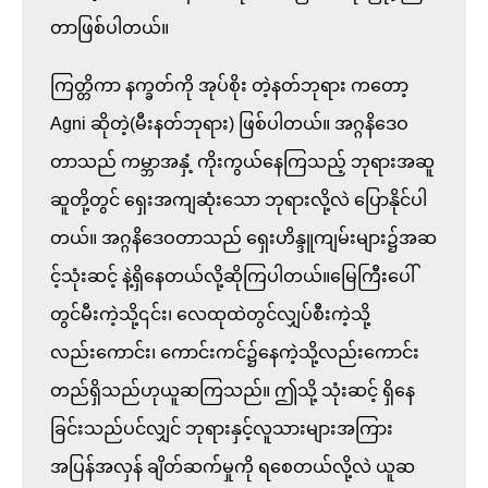
တာဖြစ်ပါတယ်။    

ကြတ္တိကာ နက္ခတ်ကို အုပ်စိုး တဲ့နတ်ဘုရား ကတော့ 
Agni ဆိုတဲ့(မီးနတ်ဘုရား) ဖြစ်ပါတယ်။ အဂ္ဂနိဒေဝ
တာသည် ကမ္ဘာအနှံ့ ကိုးကွယ်နေကြသည့် ဘုရားအဆူ
ဆူတို့တွင် ရှေးအကျဆုံးသော ဘုရားလို့လဲ ပြောနိုင်ပါ
တယ်။ အဂ္ဂနိဒေဝတာသည် ရှေးဟိန္ဒူကျမ်းများ၌အဆ
င့်သုံးဆင့် နဲ့ရှိနေတယ်လို့ဆိုကြပါတယ်။မြေကြီးပေါ်
တွင်မီးကဲ့သို့၎င်း၊ လေထုထဲတွင်လျှပ်စီးကဲ့သို့
လည်းကောင်း၊ ကောင်းကင်၌နေကဲ့သို့လည်းကောင်း
တည်ရှိသည်ဟုယူဆကြသည်။ ဤသို့ သုံးဆင့် ရှိနေ
ခြင်းသည်ပင်လျှင် ဘုရားနှင့်လူသားများအကြား 
အပြန်အလှန် ချိတ်ဆက်မှုကို ရစေတယ်လို့လဲ ယူဆ