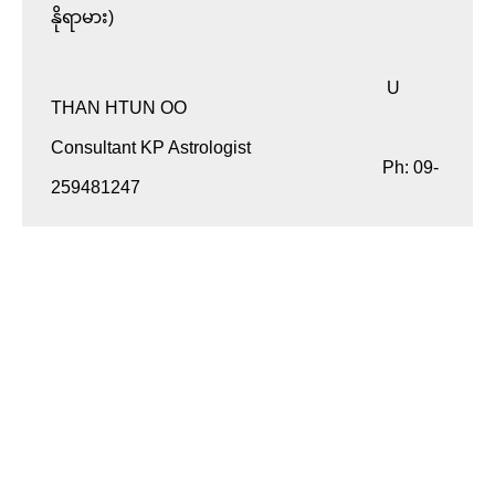
နိုရာမား)

                                                                            U 
THAN HTUN OO

Consultant KP Astrologist

                                                                           Ph: 09-
259481247