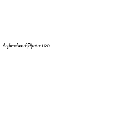
ဒီဂျစ်တယ်ခေတ်ကြီးထဲက H2O