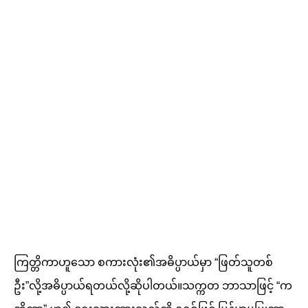
ကြတ္တိကာဟူသော စကားလုံး၏အဓိပ္ပာယ်မှာ “ဖြတ်သူတစ်
ဦး”လို့အဓိပ္ပာယ်ရတယ်လို့ဆိုပါတယ်။သက္ကတ ဘာသာဖြင့် “က