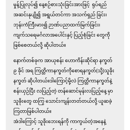
မှုန့်ပြုလုပ်၍ နေ့စဉ်စားသုံးခြင်းအားဖြင့်  ရုပ်ရည်
အဆင်းနုပျို၍ အရွယ်တင်ကာ အသက်ရှည် ခြင်း၊ 
ဘုန်းကံကြီးမား၍ ဉာဏ်ပညာထက်မြက်ခြင်း၊
ကျက်သရေမင်္ဂလာအပေါင်းနှင့် ပြည့်စုံခြင်း တွေကို 
ဖြစ်စေတယ်လို့ ဆိုပါတယ်။

နောက်တစ်ခုက အာယုစန်း ဟောကိန်းဆိုင်ရာ နက္ခတ် 
၉ ခိုင် အရ ကြတ္တိကာနက္ခတ်ကိုစောရနက္ခတ်(သို့)သူခိုး
နက္ခတ် ဆိုပါတယ်။ဒါကြောင့်မို့လဲ ကြတ္တိကာနက္ခတ်နဲ့ 
စန်းယှဉ်ပြီး လပြည့်တဲ့ တန်ဆောင်မုန်းလပြည့်နေ့ မှာ 
သူခိုးတွေ ထကြွ သောင်းကျန်းတတ်တယ်လို့ ယူဆခဲ့
ကြတာဖြစ်ပါတယ်။

အဲဒါကြောင့် သူခိုးဘေးရန်ကို ကာကွယ်တဲ့အနေနဲ့ 