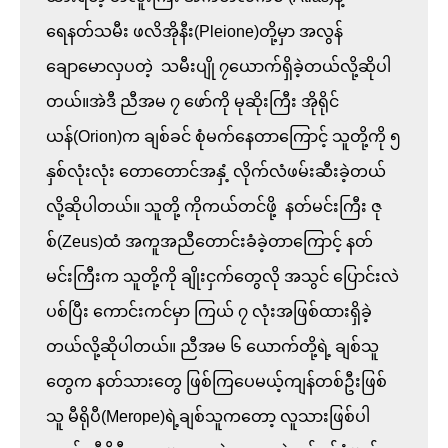
ရေနတ်သမီး ဖလိအိုနီး(Pleione)တို့မှာ အလွန်
ချောမောလှပတဲ့  သမီးပျို ၇ယောက်ရှိခဲ့တယ်လို့ဆိုပါ
တယ်။အဲဒီ ညီအမ ၇ ဖော်ကို မုဆိုးကြီး အိုရိုင်
ယန်(Orion)က ချစ်ခင် စုံမက်နေတာကြောင့် သူတို့ကို ၅ 
နှစ်လုံးလုံး တောတောင်အနှံ့ လိုက်လံဖမ်းဆီးခဲ့တယ်
လို့ဆိုပါတယ်။ သူတို့ ကိုကယ်တင်ဖို့  နတ်မင်းကြီး ဇု
စ်(Zeus)ထံ အကူအညီတောင်းခံခဲ့တာကြောင့် နတ်
မင်းကြီးက သူတို့ကို ချိုးငှက်တွေလို အသွင် ပြောင်းလဲ
ပစ်ပြီး ကောင်းကင်မှာ ကြယ် ၇ လုံးအဖြစ်ထားရှိခဲ့
တယ်လို့ဆိုပါတယ်။ ညီအမ ၆ ယောက်တို့ရဲ့ ချစ်သူ
တွေက နတ်သားတွေ ဖြစ်ကြပေမယ့်ကျန်တစ်ဦးဖြစ်
သူ မီရိုပီ(Merope)ရဲ့ချစ်သူကတော့ လူသားဖြစ်ပါ