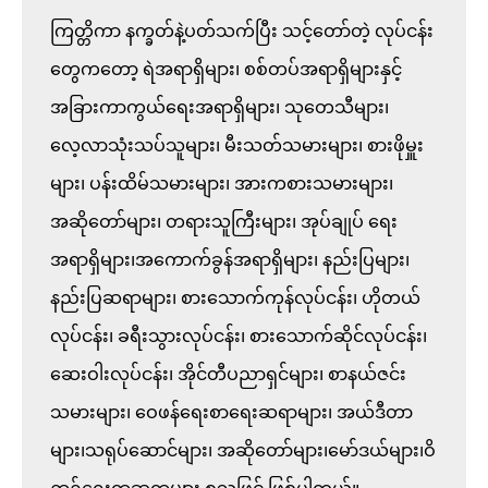
ကြတ္တိကာ နက္ခတ်နဲ့ပတ်သက်ပြီး သင့်တော်တဲ့ လုပ်ငန်း
တွေကတော့ ရဲအရာရှိများ၊ စစ်တပ်အရာရှိများနှင့်
အခြားကာကွယ်ရေးအရာရှိများ၊ သုတေသီများ၊ 
လေ့လာသုံးသပ်သူများ၊ မီးသတ်သမားများ၊ စားဖိုမှူး
များ၊ ပန်းထိမ်သမားများ၊ အားကစားသမားများ၊ 
အဆိုတော်များ၊ တရားသူကြီးများ၊ အုပ်ချုပ် ရေး
အရာရှိများ၊အကောက်ခွန်အရာရှိများ၊ နည်းပြများ၊ 
နည်းပြဆရာများ၊ စားသောက်ကုန်လုပ်ငန်း၊ ဟိုတယ်
လုပ်ငန်း၊ ခရီးသွားလုပ်ငန်း၊ စားသောက်ဆိုင်လုပ်ငန်း၊ 
ဆေးဝါးလုပ်ငန်း၊ အိုင်တီပညာရှင်များ၊ စာနယ်ဇင်း
သမားများ၊ ဝေဖန်ရေးစာရေးဆရာများ၊ အယ်ဒီတာ
များ၊သရုပ်ဆောင်များ၊ အဆိုတော်များ၊မော်ဒယ်များ၊ဝိ