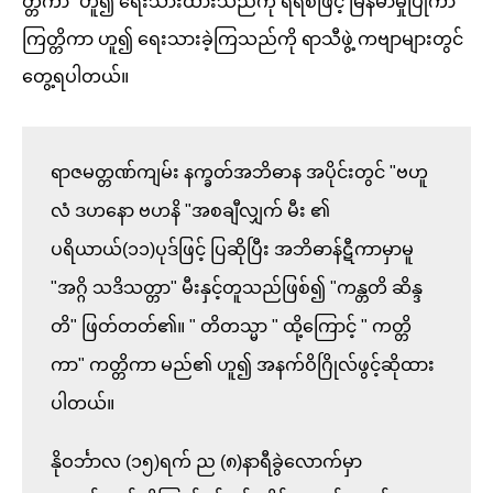
တ္တိကာ” ဟူ၍ ရေးသားထားသည်ကို ရရစ်ဖြင့် မြန်မာမှုပြုကာ
ကြတ္တိကာ ဟူ၍ ရေးသားခဲ့ကြသည်ကို ရာသီဖွဲ့ ကဗျာများတွင်
တွေ့ရပါတယ်။
ရာဇမတ္တဏ်ကျမ်း နက္ခတ်အဘိဓာန အပိုင်းတွင် "ဗဟူ
လံ ဒဟနော ဗဟနိ "အစချီလျှက် မီး ၏ 
ပရိယာယ်(၁၁)ပုဒ်ဖြင့် ပြဆိုပြီး အဘိဓာန်ဋီကာမှာမူ 
"အဂ္ဂိ သဒိသတ္တာ" မီးနှင့်တူသည်ဖြစ်၍ "ကန္တတိ ဆိန္ဒ
တိ" ဖြတ်တတ်၏။ " တိတသ္မာ " ထို့ကြောင့် " ကတ္တိ
ကာ" ကတ္တိကာ မည်၏ ဟူ၍ အနက်ဝိဂြိုလ်ဖွင့်ဆိုထား
ပါတယ်။

နိုဝင်္ဘာလ (၁၅)ရက် ည (၈)နာရီခွဲလောက်မှာ 