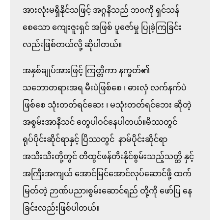
အားလုံးမရှိနိုင်သဖြင့် အဂ္ဂနိသည် ဘဝကို ရှင်သန်
စေသော ကျေးဇူးရှင် အဖြစ် ပူဇော်မှု ပြုခဲ့ကြခြင်း
လည်းဖြစ်တယ်လို့ ဆိုပါတယ်။

အနှစ်ချုပ်အားဖြင့် ကြတ္တိကာ နက္ခတ်၏ 
သဘောတရားအရ မီးပဲဖြစ်စေ ၊ ဓားလှံ လက်နက်ပဲ
ဖြစ်စေ သုံးတတ်ရင်ဆေး ၊ မသုံးတတ်ရင်ဘေး ဆိုတဲ့ 
အစွမ်းအာနိသင် တွေပါဝင်နေပါတယ်။မိဿတွင် 
ရုပ်ပိုင်းဆိုင်ရာနှင့် ပြိဿတွင်  နာမ်ပိုင်းဆိုင်ရာ
အသီးသီးတို့တွင် တီထွင်ဖန်တီးနိုင်စွမ်းသည့်သတ္တိ နှင့် 
အကြီးအကျယ် အောင်မြင်အောင်လုပ်ဆောင်ဖို့ ထက်
မြတ်တဲ့ ဉာဏ်ပညာ၊စွမ်းဆောင်ရည် တို့ကို ဖော်ပြ နေ
ခြင်းလည်းဖြစ်ပါတယ်။
