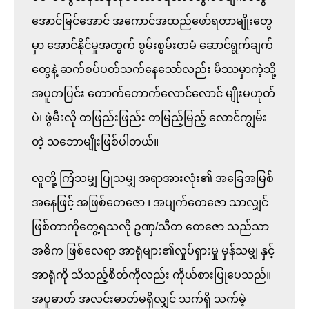
အောင်မြင်အောင် အကောင်အထည်ဖော်ရတာမျိုးတွေ
မှာ အောင်နိုင်မှုအတွက် စွမ်းစွမ်းတမံ ဆောင်ရွက်ချက်
တွေနဲ့ ဆက်စပ်ပတ်သက်နေသော်လည်း မိဿမှာကဲ့သို့ 
အပူတပြင်း တောက်တောက်လောင်လောင် မျိုးမဟုတ်
ပဲ၊ ဖွဲမီးလို တဖြည်းဖြည်း တမြည့်မြည့် လောင်ကျွမ်း 
တဲ့ သဘောမျိုးဖြစ်ပါတယ်။

လူတို့ ကြံသမျှ ပြုသမျှ အရာအားလုံး၏ အခြေအမြစ်
အနေဖြင့် အဖြစ်တေဇော ၊ အပျက်တေဇော သာလျှင်
ဖြစ်တာကိုတွေ့ရသလို ဥဏှ/သီတ တေဇော သည်သာ 
အဓိက ဖြစ်လေရာ အာရုံများ၏လှုပ်ရှားမှု မှန်သမျှ နှင့် 
အာရုံကို သိသည့်စိတ်ကိုလည်း ကိုယ်စားပြုပေသည်။
အပူဓာတ် အလင်းဓာတ်မရှိလျှင် သက်ရှိ သက်မဲ့ 