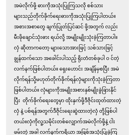
အမဲလိုက်ဖို့ ဓားကိုအသုံးပြုကြသလို စစ်သား
များသည်တိုက်ခိုက်ရေးဓားကိုအသုံးပြုကြပါတယ်။
အစားအစာတွေ ချက်ပြုတ်ပြင်ဆင် ဖို့အတွက် လည်း 
မီးဖိုချောင်သုံးဓား ရယ်လို့ အမျိုးမျိုးသုံးခဲ့ကြတာပါ။ 
လှံ ဆိုတာကတော့ များသောအားဖြင့် သစ်သားဖြင့် 
ချွန်ထက်သော အခေါင်းပါသည့် ရိုးတံတစ်ခုပါ ဝ င်တဲ့ 
လက်နက်ဖြစ်ပါတယ်။ ရှေးဟောင်း အချိန်မှစပြီး အမဲ
လိုက်ရန်သို့မဟုတ်တိုက်ခိုက်ရန်လှံများကိုသုံးခဲ့ကြတာ
ဖြစ်ပါတယ်။ လှံများကိုအမျိုးအစားနှစ်မျိုးခွဲခြားနိုင်
ပြီး  တိုက်ခိုက်ရေးတွေမှာ ထိုးနှက်ဖို့ဒီဇိုင်းထုတ်ထားတဲ့ 
လှံ နဲ့ ပစ်ရန်အတွက်ဒီဇိုင်းရေးဆွဲထားတဲ့လှံ တို့ဖြစ်ပါ
တယ်။လှံကိုလူ့သမိုင်းတစ်လျှောက်အမဲလိုက်ဖို့နဲ့ ငါး
ဖမ်းတဲ့ အခါ လက်နက်ကရိယာ အဖြစ်အသုံးပြုခဲ့ကြ