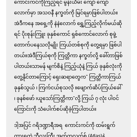
ကောင်းကင်ကိုကြည့်ရင် မွန်းယိမ်း ကျော် ကျော်
လောက်မှာ အသဝနီ နက္ခတ်ကို မြင်ရမှာဖြစ်ပါတယ်။
အဲဒီကနေ အရှေ့ကို နဲနဲလောက် ရွှေ့ကြည့်လိုက်မယ်ဆို
ရင် ပိုးစုန်းကြူး ခုနှစ်ကောင် ရှစ်ကောင်လောက် စုဖွဲ့
တောက်ပနေသလိုမျိုး ကြယ်တစ်စုကို တွေ့ရမှာ ဖြစ်ပါ
တယ်။အဲဒီကြယ်စုကို ကြတ္တိကာ နက္ခတ်လို့ ခေါ်တာဖြစ်
ပါတယ်။သာမန် မျက်စိနဲ့ ကြည့်ယုံနဲ့ ကြယ် ခုနှစ်လုံးကို
တွေ့နိုင်တာကြောင့် ရှေးဆရာတွေက" ကြတ္တိကာကြယ် 
ခုနှစ်သွယ် ၊ ကြက်ငယ်စုသလို ။ဖျောက်ဆိပ်ကြယ်ခေါ် 
၊ ခုနစ်ဖော် ၊ယူသော်ကြတ္တိကာ"လို့ ကြယ် ၇ လုံး ပါဝင်
ကြောင်းကို သံပေါက်စပ်ဆိုခဲ့ကြပါတယ်။

ဒါ့အပြင် ဂရိဒဏ္ဍာရီအရ  ကောင်းကင်ကို ထမ်းရွက်
ထားရတဲ့ ဘီလူးကြီး အက်တလက်စ် (Atlas)နဲ့ 