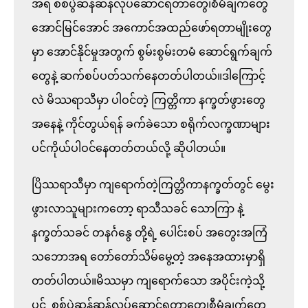
အရ စစ်ပွဲဆန်ဆန်လုပ်ဆောင်ရတာတွေ၊စီမံချက်တွေ 
အောင်မြင်အောင် အကောင်အထည်ဖော်ရတာမျိုးတွေ
မှာ အောင်နိုင်မှုအတွက် စွမ်းစွမ်းတမံ ဆောင်ရွက်ချက်
တွေနဲ့ ဆက်စပ်ပတ်သက်နေတတ်ပါတယ်။ဒါကြောင့်
လဲ မိဿရာသီမှာ ပါဝင်တဲ့ ကြတ္တိကာ နက္ခတ်ဖွားတွေ
အနေနဲ့ ကိုင်တွယ်ရန် ခက်ခဲသော စရိုက်လက္ခဏာများ 
ပင်ကိုယ်ပါဝင်နေတတ်တယ်လို့ ဆိုပါတယ်။

ပြိဿရာသီမှာ ကျရောက်တဲ့ကြတ္တိကာနက္ခတ်တွင် မွေး
ဖွားလာသူများကတော့ ရာသီသခင် သောကြာ နဲ့ 
နက္ခတ်သခင် တနင်္ဂနွေ တို့ရဲ့ ပေါင်းစပ် အတွေးအကြံ
သဘောအရ တော်တော်သိမ်မွေ့တဲ့ အနေအထားမှာရှိ
တတ်ပါတယ်။မိဿမှာ ကျရောက်သော အပိုင်းကဲ့သို့
ပင်  စစ်ပွဲဆန်ဆန်လုပ်ဆောင်ရတာတွေ၊စီမံချက်တွေ 