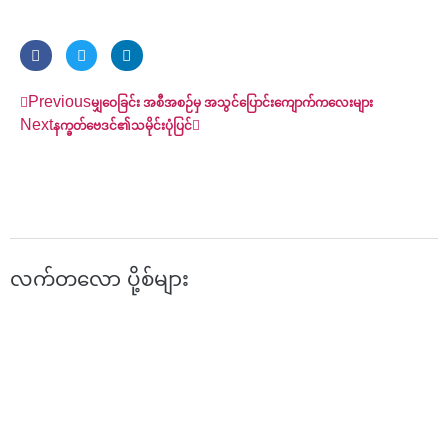
Prev
Previous
Next
မျှဝေခြင်း အစီအစဉ်မှ အသွင်ပြောင်းကျောက်ကလေးများ
Next
နက္ခတ်ဗေဒင်၏သမိုင်းပုံပြင်
လက်တလော ပို့စ်များ