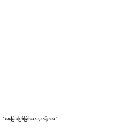
” အခြေအမြစ်ဖြစ်သော ၄ တန့်ဘာဝ “