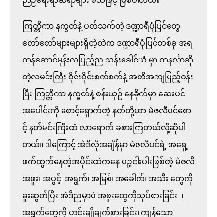
ဉာဉ်ရေးရာဆရာများ စသဖြင့် ဖြစ်ပါတယ်။

ကြတ္တိကာ နက္ခတ်နဲ့ ပတ်သက်တဲ့ ဒဏ္ဍာရီပုံပြင်တွေ 
တော်တော်များများရှိတဲ့ထဲက ဒဏ္ဍာရီပုံပြင်တစ်ခု အရ 
တန်ဆောင်မုန်းလပြည့်ည သန်းခေါင်ယံ မှာ တနင်္လာဆို
တဲ့လမင်းကြီး ဝိုင်းဝိုင်းစက်စက်နဲ့ အတိအကျပြည့်ဝန်း
ပြီး ကြတ္တိကာ နက္ခတ်နဲ့ စန်းယှဉ် နေခိုက်မှာ ဆေးပင် 
အပေါင်းကို စောင့်ရှောက်တဲ့ နတ်တို့ဟာ မဲဇလီပင်စော
င့် နတ်မင်းကြီးထံ လာရောက် ခစားကြတယ်လို့ဆိုပါ
တယ်။ ဒါကြောင့် အဲဒီလိုအချိန်မှာ မဲဇလီပင်ရဲ့ အရှေ့
ဖက်ထွက်နေတဲ့အပိုင်းထဲကနေ ပဉ္စငါးပါးဖြစ်တဲ့ မဲဇလီ 
အဖူး၊ အပွင့်၊ အရွက်၊ အမြစ်၊ အခေါက်၊ အသီး တွေကို 
ခူးဆွတ်ပြီး အဲဒီညမှာပဲ အဖူးတွေကိုသုပ်စားခြင်း  ၊ 
အရွက်တွေကို ဟင်းချိုချက်စားခြင်း၊ ကျန်သော 