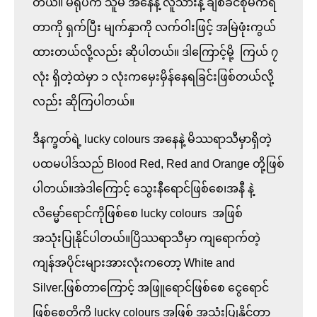
တယ်။ မီရိုပီက သူမ အနေနဲ့ လူသားနဲ့ ချစ်ခင်စုံမက်ရ
တာကို ရှက်ပြီး မျက်နှာကို လက်ဝါးဖြင့် အမြဲဖုံးကွယ်
ထားတယ်လို့လည်း ဆိုပါတယ်။ ဒါကြောင့်မို့  ကြယ် ၇ 
လုံး ရှိတဲ့ထဲမှာ ၁ လုံးကမှေးမှိန်နေရခြင်းဖြစ်တယ်လို့
လည်း ဆိုကြပါတယ်။

ဒီနက္ခတ်ရဲ့ lucky colours အနေနဲ့ မိဿရာသီမှာရှိတဲ့ 
ပထမပါဒ်သည် Blood Red, Red and Orange တို့ဖြစ်
ပါတယ်။အဲဒါကြောင့် သွေးနီရောင်ဖြစ်စေ၊အနီ နဲ့ 
လိမ္မော်ရောင်ကိုဖြစ်စေ lucky colours  အဖြစ် 
အသုံးပြုနိုင်ပါတယ်။ပြိဿရာသီမှာ ကျရောက်တဲ့ 
ကျန်အပိုင်းများအားလုံးကတော့ White and 
Silver.ဖြစ်တာကြောင့် အဖြူရောင်ဖြစ်စေ ငွေရောင်
ဖြစ်စေတို့ကို lucky colours အဖြစ် အသုံးပြုနိုင်တာ 