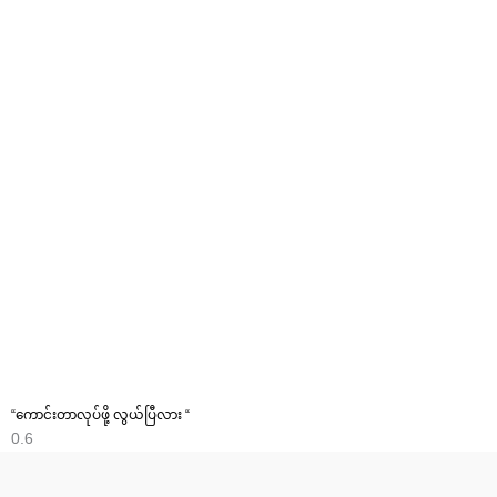
“ကောင်းတာလုပ်ဖို့ လွယ်ပြီလား “
F
T
Y
M
P
a
w
o
e
i