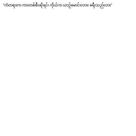
“ကံတရားက ကားတစ်စီးဆိုရင်၊ ကိုယ်က ယာဉ်မောင်းလား၊ ခရီးသည်လား”