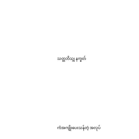
သတ္တဘိသျှ နက္ခတ်
ကံအကျိုးပေးသန်တဲ့ အလုပ်