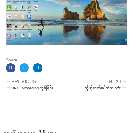
Share:
Prev
Ne
PREVIOUS
NEXT
URL Forwarding လုပ်ခြင်း
ကိုယ့်လက်ခုပ်ထဲက “ကံ”