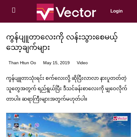
Skip
to
Login
content
ကွန်ပျူတာလေးကို လန်းသွားစေမယ့်
သော့ချက်များ
Than Htun Oo
May 15, 2019
Video
ကွန်ပျူတာသုံးရင်း စက်လေးလို့ ဆိုပြီးလာလာ နားပူတတ်တဲ့
သူတွေအတွက် ရည်ရွယ်ပြီး ဒီသင်ခန်းစာလေးကို မျှဝေလိုက်
တာပါ။ ဆရာကြီးများအတွက်မဟုတ်ပါ။