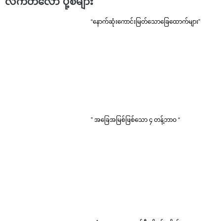
လက်တလော ပို့စ်များ
“နောက်ဆုံးကောင်းမြတ်သောခြေထောက်များ”
” အခြေအမြစ်ဖြစ်သော ၄ တန့်ဘာဝ “