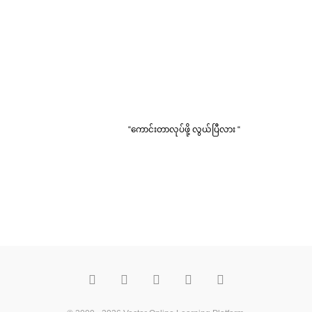
“ကောင်းတာလုပ်ဖို့ လွယ်ပြီလား “
F
T
Y
M
P
a
w
o
e
i
c
i
u
d
n
e
t
t
i
t
b
t
u
u
e