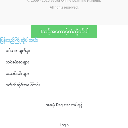
o
e
b
m
r
© 2009 - 2026
Vector Online Learning Platform
.
o
r
e
e
All rights reserved.
k
s
t
သင့်အကောင့်ထဲသို့ဝင်ပါ
ပြန်လည်ကြိုဆိုပါတယ်!
ပင်မ စာမျက်နှာ
သင်ခန်းစာများ
ဆောင်းပါးများ
၀က်ဘ်ဆိုဒ်အကြောင်း
အခမဲ့ Register လုပ်ရန်
Login