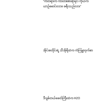
“ကံတရားက ကားတစ်စီးဆိုရင်၊ ကိုယ်က
ယာဉ်မောင်းလား၊ ခရီးသည်လား”
အိုင်းစတိုင်းရဲ့ သီအိုရီထဲက ကံကြမ္မာဝှက်စာ
ဒီဂျစ်တယ်ခေတ်ကြီးထဲက H2O