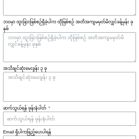
ဘဝမှာ ထူးခြားဖြစ်စဉ်ရှိခဲ့ပါက ထိုဖြစ်စဉ် အတိအကျမမှတ်မိလျှင်ခန့်မှန်း ခု
နှစ်
အသိချင်ဆုံးမေးခွန်း ၃ ခု
ဆက်သွယ်ရန် ဖုန်းနံပါတ်
Email ရှိပါကဖြည့်ပေးပါရန်