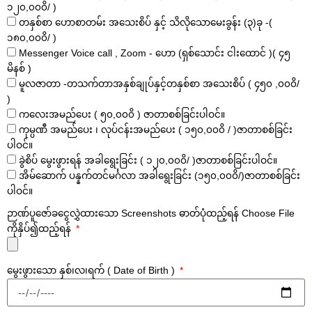
၁၂၀,၀၀၀ိ/ )
တနှစ်စာ ဟောစာတမ်း အသေးစိပ် နှင့် သိလိုသောမေးခွန်း (၃)ခု -(
၁၈၀,၀၀၀ိ/ )
Messenger Voice call , Zoom - ဟော (ရှစ်သောင်း ငါးထောင် )( ၄၅
မိနစ် )
မူလဇာတာ -တသက်တာအနှစ်ချုပ်နှင့်တနှစ်စာ အသေးစိပ် ( ၄၅၀ ,၀၀၀ိ/
)
ကလေးအမည်ပေး ( ၅၀,၀၀၀ိ ) ဇာတာစစ်ခြင်းပါဝင်။
ကုမ္ပဏီ အမည်ပေး ၊ လုပ်ငန်းအမည်ပေး ( ၁၅၀,၀၀၀ိ / )ဇာတာစစ်ခြင်း
ပါဝင်။
ခွဲစိပ် မွေးဖွားရန် အခါရွေးခြင်း ( ၁၂၀,၀၀၀ိ/ )ဇာတာစစ်ခြင်းပါဝင်။
အိမ်ဆောက် ပန္နက်တင်မင်္ဂလာ အခါရွေးခြင်း (၁၅၀,၀၀၀ိ/)ဇာတာစစ်ခြင်း
ပါဝင်။
ဉာဏ်ပူဇော်ခငွေလွှဲထားသော Screenshots ဓာတ်ပုံထည့်ရန် Choose File
ကိုနှိပ်၍ထည့်ရန်
မွေးဖွားသော နှစ်၊လ၊ရက် ( Date of Birth )