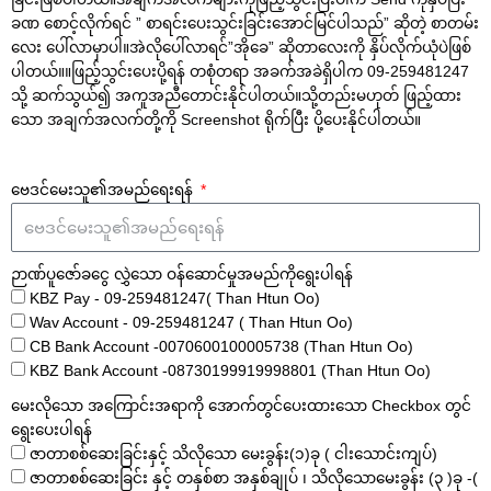
ခဏ စောင့်လိုက်ရင် ” စာရင်းပေးသွင်းခြင်းအောင်မြင်ပါသည်” ဆိုတဲ့ စာတမ်း
လေး ပေါ်လာမှာပါ။အဲလိုပေါ်လာရင်”အိုခေ” ဆိုတာလေးကို နှိပ်လိုက်ယုံပဲဖြစ်
ပါတယ်။။ဖြည့်သွင်းပေးပို့ရန် တစုံတရာ အခက်အခဲရှိပါက 09-259481247
သို့ ဆက်သွယ်၍ အကူအညီတောင်းနိုင်ပါတယ်။သို့တည်းမဟုတ် ဖြည့်ထား
သော အချက်အလက်တို့ကို Screenshot ရိုက်ပြီး ပို့ပေးနိုင်ပါတယ်။
ဗေဒင်မေးသူ၏အမည်ရေးရန်
ဉာဏ်ပူဇော်ခငွေ လွှဲသော ဝန်ဆောင်မှုအမည်ကိုရွေးပါရန်
KBZ Pay - 09-259481247( Than Htun Oo)
Wav Account - 09-259481247 ( Than Htun Oo)
CB Bank Account -0070600100005738 (Than Htun Oo)
KBZ Bank Account -08730199919998801 (Than Htun Oo)
မေးလိုသော အကြောင်းအရာကို အောက်တွင်ပေးထားသော Checkbox တွင်
ရွေးပေးပါရန်
ဇာတာစစ်ဆေးခြင်းနှင့် သိလိုသော မေးခွန်း(၁)ခု ( ငါးသောင်းကျပ်)
ဇာတာစစ်ဆေးခြင်း နှင့် တနှစ်စာ အနှစ်ချုပ် ၊ သိလိုသောမေးခွန်း (၃ )ခု -(