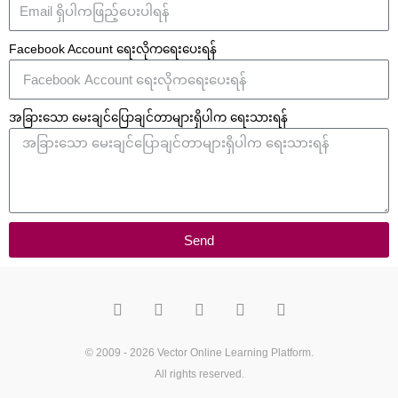
Facebook Account ရေးလိုကရေးပေးရန်
အခြားသော မေးချင်ပြောချင်တာများရှိပါက ရေးသားရန်
Send
F
T
Y
M
P
a
w
o
e
i
c
i
u
d
n
e
t
t
i
t
b
t
u
u
e
o
e
b
m
r
© 2009 - 2026
Vector Online Learning Platform
.
o
r
e
e
All rights reserved.
k
s