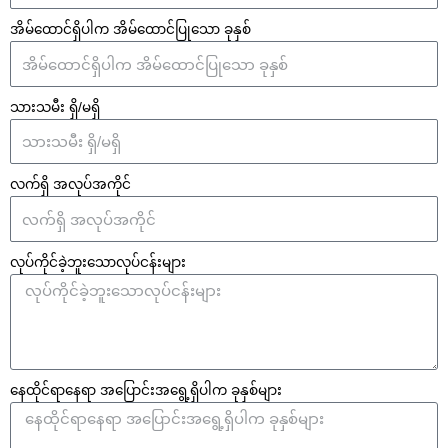
အိမ်ထောင်ရှိပါက အိမ်ထောင်ပြုသော ခုနှစ်
သားသမီး ရှိ/မရှိ
လက်ရှိ အလုပ်အကိုင်
လုပ်ကိုင်ခဲ့ဘူးသောလုပ်ငန်းများ
နေထိုင်ရာနေရာ အပြောင်းအရွေ့ရှိပါက ခုနှစ်များ