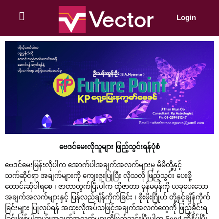
Skip
to
Login
content
ဗေဒင်မေးလိုသူများ ဖြည့်သွင်းရန်ပုံစံ
ဗေဒင်မေးမြန်းလိုပါက အောက်ပါအချက်အလက်များမှ မိမိတို့နှင့်
သက်ဆိုင်ရာ အချက်များကို ကျေးဇူးပြုပြီး လိုသလို ဖြည့်သွင်း ပေးဖို့
တောင်းဆိုပါရစေ ၊ ဇာတာတွက်ပြီးပါက ထိုဇာတာ မှန်မမှန်ကို ယခုပေးသော
အချက်အလက်များနှင့် ပြန်လည်ချိန်ကိုက်ခြင်း ၊ စိုးမိုးဂြိုဟ် တို့နှင့်ချိန်ကိုက်
ခြင်းများ ပြုလုပ်ရန် အထူးလိုအပ်သဖြင့်အချက်အလက်တွေကို ဖြည့်ခိုင်းရ
ခြင်းဖြစ်ပါတယ်။အချက်အလက်များကိုဖြည့်သွင်းပြီးပါက Send ကိုနှိပ်ပြီး