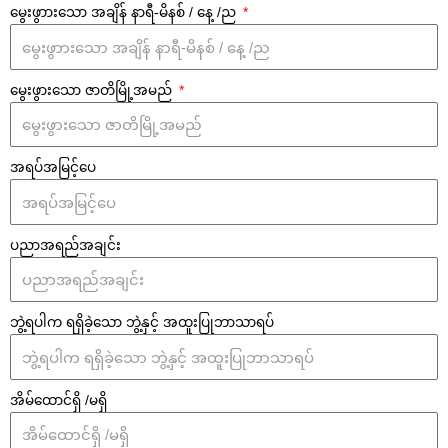
မွေးဖွာားသော အချိန် နာရီ-မိနစ် / နေ့ /ည
မွေးဖွားသော ဇာတိမြို့အမည်
အရပ်အမြင့်ပေ
ပညာအရည်အချင်း
ဘွဲ့ရပါက ရရှိခဲ့သော ဘွဲ့နှင့် အထူးပြုဘာသာရပ်
အိမ်ထောင်ရှိ /မရှိ