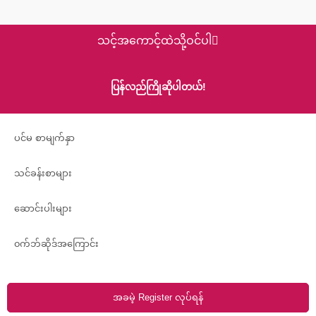
t
သင့်အကောင့်ထဲသို့ဝင်ပါ
ပြန်လည်ကြိုဆိုပါတယ်!
ပင်မ စာမျက်နှာ
သင်ခန်းစာများ
ဆောင်းပါးများ
၀က်ဘ်ဆိုဒ်အကြောင်း
အခမဲ့ Register လုပ်ရန်