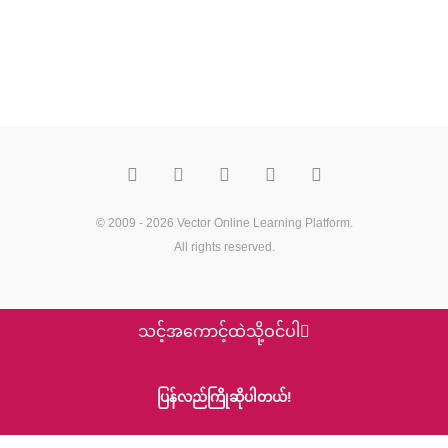
F
T
Y
M
P
a
w
o
e
i
c
i
u
d
n
e
t
t
i
t
b
t
u
u
e
o
e
b
m
r
© 2009 - 2026
Vector Online Learning Platform
.
o
r
e
e
All rights reserved.
k
s
t
သင့်အကောင့်ထဲသို့ဝင်ပါ
ပြန်လည်ကြိုဆိုပါတယ်!