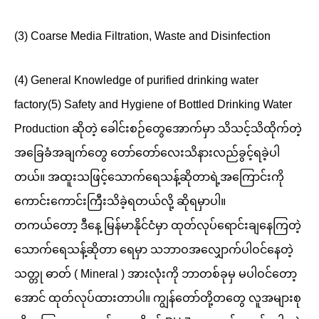
(3) Coarse Media Filtration, Waste and Disinfection
(4) General Knowledge of purified drinking water
factory(5) Safety and Hygiene of Bottled Drinking Water
Production ဆိုတဲ့ ခေါင်းစဉ်တွေအောက်မှာ သိသင့်သိထိုက်တဲ့
အခြေခံအချက်တွေ တော်တော်လေးသိနားလည်ခွင့်ရခဲ့ပါ
တယ်။ အထူးသဖြင့်သောက်ရေသန့်ဆိုတာရဲ့အကြောင်းကို
ကောင်းကောင်းကြီးသိခဲ့ရတယ်လို့ ဆိုရမှာပါ။
တကယ်တော့ ဒီနေ့ မြန်မာနိုင်ငံမှာ ထုတ်လုပ်ရောင်းချနေကြတဲ့
သောက်ရေသန့်ဆိုတာ ရေမှာ သဘာဝအလျှောက်ပါဝင်နေတဲ့
သတ္တု ဓာတ် ( Mineral ) အားလုံးကို ဘာတစ်ခုမှ မပါဝင်တော့
အောင် ထုတ်လုပ်ထားတာပါ။ ကျွန်တော်တို့တတွေ လူအများစု