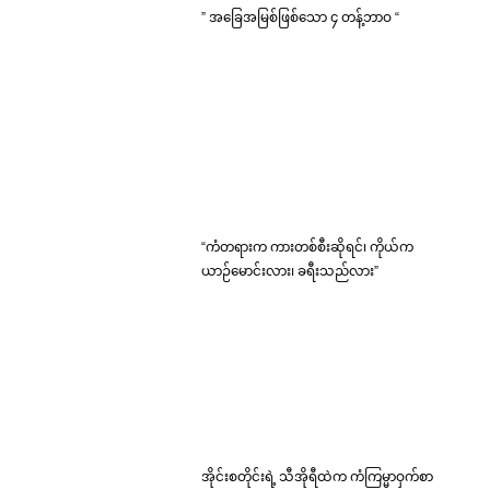
” အခြေအမြစ်ဖြစ်သော ၄ တန့်ဘာဝ “
“ကံတရားက ကားတစ်စီးဆိုရင်၊ ကိုယ်က
ယာဉ်မောင်းလား၊ ခရီးသည်လား”
အိုင်းစတိုင်းရဲ့ သီအိုရီထဲက ကံကြမ္မာဝှက်စာ