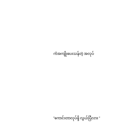
ကံအကျိုးပေးသန်တဲ့ အလုပ်
“ကောင်းတာလုပ်ဖို့ လွယ်ပြီလား “