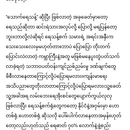
“သောက်ရေသန့်” ဆိုပြီး ဖြစ်လာတဲ့ အခုခေတ်မှာတော့
ရေသည်ဆိုတာ ဆင်းရဲသားအလုပ်လို့ ပြောလို့ မရပြန်တော့
ဘူး။ဘာလို့လဲဆိုရင် ရေသန့်စက် သမားရဲ့ အရင်းအနှီးက
သေးသေးလေးမှမဟုတ်တာ။ဘာပဲ ပြောပြော တိုးတက်
ပြောင်းလဲလာတဲ့ ကမ္ဘာကြီးနဲ့အတူ မဖြစ်မနေပူးတွဲပတ်သက်
လာခဲ့ရတဲ့ သဘာဝပတ်ဝန်းကျင်ညစ်ညမ်းမှု ဒဏ်ချက်တွေ
ဖိစီးလာနေတာကြောင့်လို့ပဲပြောရမလား၊၊ကျန်းမာရေး
အသိပညာတွေတိုးလာတာကြောင့်လို့ပဲပြောရမလား၊သူ့ခေတ်
သူ့အခါအရ လမ်းဘေးရေအိုးစင်တွေပျောက်ကွယ်လုလု
ဖြစ်လာပြီး ရေသန့်စက်ရုံတွေကတော့ နိုင်ငံနဲ့အဝှမ်းမှာ ဟော
တစ်ရုံ ဟောတစ်ရုံ ဆိုသလို ပေါ်ပေါက်လာနေတာအမှန်။ဟုတ်
တော့လည်းဟုတ်သည် ရေဓာတ် ၇၀% လောက်နဲ့ဖွဲ့စည်း