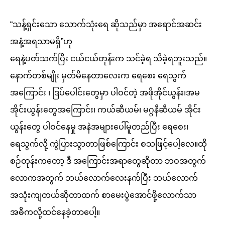
“သန့်ရှင်းသော သောက်သုံးရေ ဆိုသည်မှာ အရောင်အဆင်း
အနံ့အရသာမရှိ”ဟု
ရေနဲ့ပတ်သက်ပြီး ငယ်ငယ်တုန်းက သင်ခဲ့ရ သိခဲ့ရဘူးသည်။
နောက်တစ်မျိုး မှတ်မိနေတာလေးက ရေစေး ရေသွက်
အကြောင်း ၊ ဒြပ်ပေါင်းတွေမှာ ပါဝင်တဲ့ အဖိုအိုင်ယွန်း၊အမ
အိုင်းယွန်းတွေအကြောင်း၊ ကယ်ဆီယမ်၊ မဂ္ဂနီဆီယမ် အိုင်း
ယွန်းတွေ ပါဝင်နေမှု အနဲအများပေါ်မူတည်ပြီး ရေစေး၊
ရေသွက်လို့ ကွဲပြားသွာတာဖြစ်ကြောင်း စသဖြင့်ပေါ့လေ။ထို
စဉ်တုန်းကတော့ ဒီ အကြောင်းအရာတွေဆိုတာ ဘဝအတွက်
လောကအတွက် ဘယ်လောက်လေးနက်ပြီး ဘယ်လောက်
အသုံးကျတယ်ဆိုတာထက် စာမေးပွဲအောင်ဖို့လောက်သာ
အဓိကလို့ထင်နေခဲ့တာပေါ့။