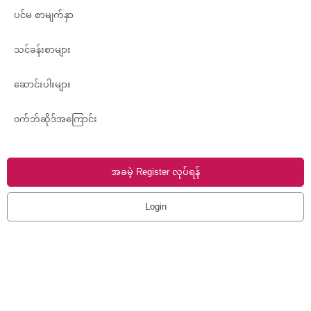
ပင်မ စာမျက်နှာ
သင်ခန်းစာများ
ဆောင်းပါးများ
၀က်ဘ်ဆိုဒ်အကြောင်း
အခမဲ့ Register လုပ်ရန်
Login