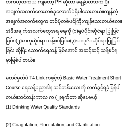
တကယ့်တကယ် ကျတော့ PH ဆိုတာ ရေနဲ့ပတ်သက်ပြီး
အချက်အလက်လေးတစ်ခုလောက်ပဲရှိပါသေးတယ်။ကျန်တဲ့
အချက်အလက်တွေက တစ်ပုံတစ်ပင်ကြီးကျန်သေးတယ်လေ။
အဲဒီအချက်အလက်တွေအရ ရေကို (၁)ရုပ်ပိုင်းဆိုင်ရာ ပြုပြင်
ခြင်း၊(၂)ဓာတုဆိုင်ရာ သန့်စင်ခြင်း၊(၃)အဏုဇီဝဆိုင်ရာ ပြုပြင်
ခြင်း ဆိုပြီး သောက်ရေသန့်ဖြစ်အောင် အဆင့်ဆင့် သန့်စင်ရ
မှာဖြစ်ပါတယ်။
မထင်မှတ်ပဲ T4 Link ကဖွင့်တဲ့ Basic Water Treatment Short
Course ရေသန့်ပညာဒါန သင်တန်းလေးကို တက်ခွင့်ရခဲ့ပြန်ပါ
တယ်။သင်တန်းကာလ က (၂)ရက်တာ ဆိုပေမယ့်
(1) Drinking Water Quality Standards
(2) Coagulation, Flocculation, and Clarification