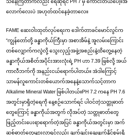
သိနေကြတာကလည်း ရေဆိုရင် PH 7 မှ ကောင်းတယ်ပေါ့။အဲ
လောက်လေးပဲ အဟုတ်ထင်နေခဲ့တာလေ။
FAME ဆေးဝါးထုတ်လုပ်ရေးက ဒေါက်တာခင်မောင်လွင်က
“ကျွန်တော်တို့ ခန္ဓာကိုယ်ကြီးမှာ အစာအိမ်နဲ့ အူလမ်းကြောင်း
တစ်လျှောက်ကလွဲလို့ သွေးလှည့်အဖွဲ့အစည်းနဲ့ထိတွေ့နေတဲ့
ခန္ဓာကိုယ်အစိတ်အပိုင်းအားလုံးရဲ့ PH ဟာ 7.39 ဖြစ်လို့ အယ်
ကာလီဘက်ကို အနည်းငယ်ရောက်ပါတယ်။ အဲဒါကြောင့်
သာမန်လူကောင်းတစ်ယောက်အနေနဲ့သောက်သင့်တာက
Alkalime Mineral Water ဖြစ်ပါတယ်။PH 7.2 ကနေ PH 7.6
အတွင်းမှာရှိတဲ့ရေကို နေ့စဉ်သောက်ရင် ပါဝင်တဲ့သတ္တုဓာတ်
တွေကြောင့် ခန္ဓာကိုယ်အတွက် လိုအပ်တဲ့ သတ္တုဓာတ်တွေ
ဖြည့်တင်းပေးရာရောက်တဲ့အပြင် ခန္ဓာကိုယ်အတွင်းမှာ အက်
ဆစ်ဓာတ်တွေများလာရင်လည်း ချက်ချင်းချေဖျက်နိုင်စွမ်းရှိ