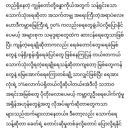
တည်ရှိနေတဲ့ ကျွန်တော်တို့ခန္ဓာကိုယ်အတွက် သန့်ရှင်းသော
သောက်သုံးရေဆိုတာ အသက်တမျှ အရေးကြီးတဲ့အရာပဲလေ။
ဟောဒီကမ္ဘာမြေကြီးရဲ့ ၇၀% ကလည်းရေတွေနဲ့ပါပဲလို့ပြောနိုင်
ပေမယ့် အများစုက သမုဒ္ဒရာတွေထဲက ဆားငန်ရေတွေသာဖြစ်
ပြီး ကျန်တဲ့ရေချိုဆိုတာကလည်း ရေခဲတောင်တွေ၊ရေခဲမြစ်
တွေနဲ့ ဝန်ရိုးစွန်းရှိရေခဲပြင်တွေ ဖြစ်နေကြပြန် တယ်။တကယ်
သောက်သုံးလို့ရတဲ့ရေချိုရေသန့်ဆိုတာကျတော့ မြစ်တွေ၊ကန်
တွေနဲ့ မြေအောက်ရေကြောတစ်ချို့သာလျှင်ဖြစ်ပြီး ရေအား
လုံးရဲ့ ၁%လောက်ပဲရှိတယ်လို့ဆိုပါတယ်။အဲဒီလို သဘာဝ
အရင်းအမြစ်တွေ ပိုတိုးမလာပေမယ့် ကမ္ဘာ့လူဦးရေပေါက်ကွဲမှု
အရှိန်အဟုန်တွေနဲ့အတူ လိုအပ်ချက်ဆိုတာတွေကသာ
များသည်ထက်များလာနေတယ်။ ဒီတော့လည်း သောက်ရေ
သန့်ဆိုတာ ခေတ်ရဲ့ တောင်းဆိုမှုတစ်ခုလို့တောင် ပြောလို့ရနိုင်