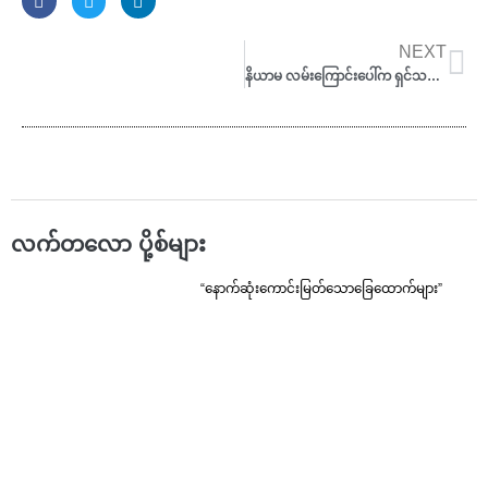
Ne
NEXT
နိယာမ လမ်းကြောင်းပေါ်က ရှင်သန်မှုဖြစ်စဉ်လေးများ
လက်တလော ပို့စ်များ
“နောက်ဆုံးကောင်းမြတ်သောခြေထောက်များ”