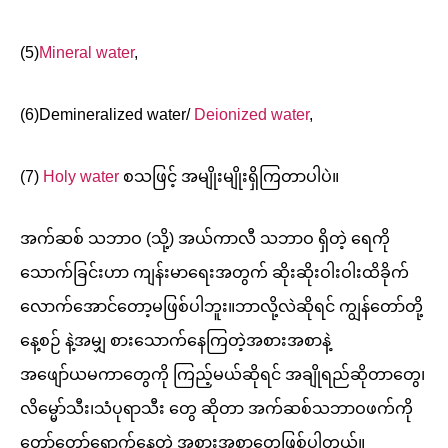
(5)
Mineral water
,
(6)Demineralized water/
Deionized water
,
(7)
Holy water
စသဖြင့် အမျိုးမျိုးရှိကြတာပါပဲ။
အက်ဆစ် သဘာဝ (သို့) အယ်ကာလီ သဘာဝ ရှိတဲ့ ရေကို
သောက်ခြင်းဟာ ကျန်းမာရေးအတွက် ဆိုးဆိုးဝါးဝါးထိခိုက်
လောက်အောင်တော့မဖြစ်ပါဘူး။ဘာလို့လဲဆိုရင် ကျွန်တော်တို့
နေ့စဉ် နဲ့အမျှ စားသောက်နေကြတဲ့အစားအစာနဲ့
အဖျော်ယမကာတွေကို ကြည့်မယ်ဆိုရင် အချိုရည်ဆိုတာတွေ၊
လိမ္မော်သီး၊သံပုရာသီး တွေ ဆိုတာ အက်ဆစ်သဘာဝဖက်ကို
တော်တော်ရောက်နေတဲ့ အစားအစာတွေဖြစ်ပါတယ်။