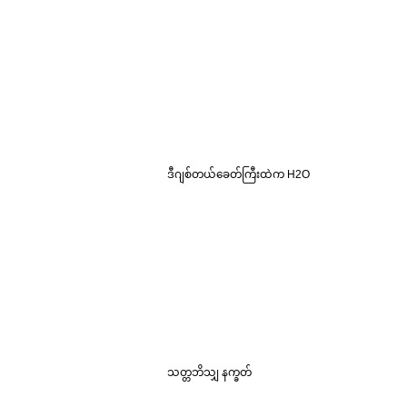
ဒီဂျစ်တယ်ခေတ်ကြီးထဲက H2O
သတ္တဘိသျှ နက္ခတ်