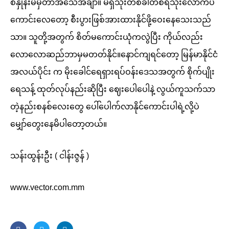
စံနှုန်းမမှီတာအသေအချာ။ မရှိသုံးတစ်ခါတစ်ရံသုံးလောက်ပဲ
ကောင်းလေတော့ စီးပွားဖြစ်အားထားနိုင်ဖို့ဝေးနေသေးသည်
သာ။ သူတို့အတွက် စိတ်မကောင်းယုံကလွဲပြီး ကိုယ်လည်း
လောလောဆည်ဘာမှမတတ်နိုင်။နောင်ကျရင်တော့ မြန်မာနိုင်ငံ
အလယ်ပိုင်း က မိုးခေါင်ရေရှားရပ်ဝန်းဒေသအတွက် စိုက်ပျိုး
ရေသန့် ထုတ်လုပ်နည်းဆိုပြီး ဈေးပေါပေါနဲ့ လွယ်ကူသက်သာ
တဲ့နည်းစနစ်လေးတွေ ပေါ်ပေါက်လာနိုင်ကောင်းပါရဲ့လို့ပဲ
မျှော်တွေးနေမိပါတော့တယ်။
သန်းထွန်းဦး ( ငါန်းဇွန် )
www.vector.com.mm