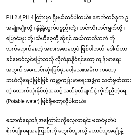
PH 2 နဲ့ PH 4 ကြားမှာ ရှိမယ်ထင်ပါတယ်။ နောက်တစ်ခုက ဥ
အမျိုးမျိုးတို့ ၊ နို့နဲ့နို့ထွက်ပစ္စည်းတို့ ၊ ဟင်းသီးဟင်းရွက်တို့ ၊
ပြောင်းဖူး တို့ ၊သီဟိုစေ့တို့ ဆိုရင် အယ်ကာလီဘက် ကို
သက်ရောက်နေတဲ့ အစားအစာတွေပဲ ဖြစ်ပါတယ်။ဒေါက်တာ
ခင်မောင်လွင်ပြောသလို လိုက်နာနိုင်ရင်တော့ ကျန်းမာရေး
အတွက် အကောင်းဆုံးဖြစ်မှာပေါ့လေ။အဓိက ကတော့
ဘယ်လိုရေပဲဖြစ်ဖြစ် ကမ္ဘာ့ကျန်းမာရေးအဖွဲ့က သတ်မှတ်ထား
တဲ့ သောက်သုံးနိုင်တဲ့အဆင့် သတ်မှတ်ချက်နဲ့ ကိုက်ညီတဲ့ရေ
(Potable water) ဖြစ်ဖို့တော့လိုပါတယ်။
သောက်ရေသန့် အကြောင်းကိုလေ့လာရင်း မထင်မှတ်ပဲ
စိုက်ပျိုးရေအကြောင်းကို တွေးမိသွားလို့ တောင်သူအချို့နဲ့