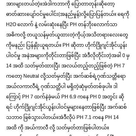
အားများတယ်တဲ့။အဲဒါကဘာကို ပြောတာတုန်းဆိုတော့
ဓာတ်ဆားပျော်ဝင်မှုပေါင်း(အနည်မှုန်)လို့ပြောပြန်တယ်။ ရေကို
H2O လောက် နဲ့ လမ်းဆုံးနေပြီး PH တန်ဘိုးလောက်သာ
အဓိကလို့ တယူသန်မှတ်ယူထားတဲ့ကိုယ့်အသိတရားလေးတွေ
ကိုမနည်း ပြန်နှိုးယူရတယ်။ PH ဆိုတာ ဟိုက်ဒြိုဂျင်အိုင်ယွန်း
ပါဝင်မှု အနဲအများကိုတိုင်းတာဖြစ်ပြီး အဲဒီလိုတိုင်းတဲ့အခါ 0 မှ
14 အထိ သတ်မှတ်ထားပြီး အလယ်တည့်တည့်ဖြစ်တဲ့ PH 7
ကတော့ Neutral လို့သတ်မှတ်ပြီး အက်ဆစ်ရဲ့ဂုဏ်သတ္တိရော
အယ်လကာလီရဲ့ ဂုဏ်သတ္တိပါ မရှိတဲ့ဆုံမှတ်တစ်ခုပါ။ ဒါ
ကြောင့် PH 7 ထက်နဲခဲ့မယ် PH 6.9 ကနေ PH 0 အတွင်း ဆို
ရင် ဟိုက်ဒြိုဂျင်အိုင်ယွန်းပါဝင်မှုများနေတာဖြစ်ပြီး အက်ဆစ်
သဘာ၀ ဖြစ်သွားပါတယ်။အဲဒီလိုပဲ PH 7.1 ကနေ PH 14
အထိ ကို အယ်ကာလီ လို့ သတ်မှတ်တာဖြစ်ပါတယ်။