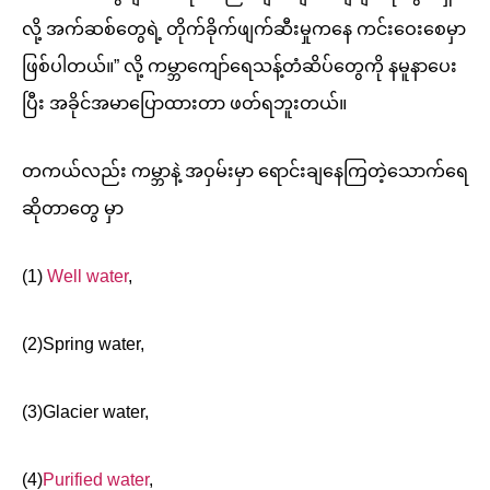
လို့ အက်ဆစ်တွေရဲ့ တိုက်ခိုက်ဖျက်ဆီးမှုကနေ ကင်းဝေးစေမှာ
ဖြစ်ပါတယ်။” လို့ ကမ္ဘာကျော်ရေသန့်တံဆိပ်တွေကို နမူနာပေး
ပြီး အခိုင်အမာပြောထားတာ ဖတ်ရဘူးတယ်။
တကယ်လည်း ကမ္ဘာနဲ့ အဝှမ်းမှာ ရောင်းချနေကြတဲ့သောက်ရေ
ဆိုတာတွေ မှာ
(1)
Well water
,
(2)Spring water,
(3)Glacier water,
(4)
Purified water
,