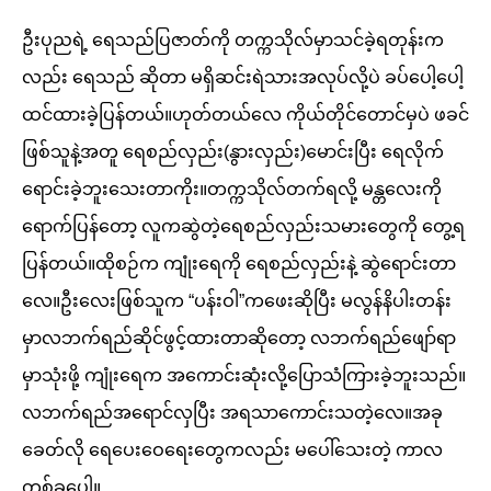
ဦးပုညရဲ့ ရေသည်ပြဇာတ်ကို တက္ကသိုလ်မှာသင်ခဲ့ရတုန်းက
လည်း ရေသည် ဆိုတာ မရှိဆင်းရဲသားအလုပ်လို့ပဲ ခပ်ပေါ့ပေါ့
ထင်ထားခဲ့ပြန်တယ်။ဟုတ်တယ်လေ ကိုယ်တိုင်တောင်မှပဲ ဖခင်
ဖြစ်သူနဲ့အတူ ရေစည်လှည်း(နွားလှည်း)မောင်းပြီး ရေလိုက်
ရောင်းခဲ့ဘူးသေးတာကိုး။တက္ကသိုလ်တက်ရလို့ မန္တလေးကို
ရောက်ပြန်တော့ လူကဆွဲတဲ့ရေစည်လှည်းသမားတွေကို တွေ့ရ
ပြန်တယ်။ထိုစဉ်က ကျုံးရေကို ရေစည်လှည်းနဲ့ ဆွဲရောင်းတာ
လေ။ဦးလေးဖြစ်သူက “ပန်းဝါ”ကဖေးဆိုပြီး မလွန်နိပါးတန်း
မှာလဘက်ရည်ဆိုင်ဖွင့်ထားတာဆိုတော့ လဘက်ရည်ဖျော်ရာ
မှာသုံးဖို့ ကျုံးရေက အကောင်းဆုံးလို့ပြောသံကြားခဲ့ဘူးသည်။
လဘက်ရည်အရောင်လှပြီး အရသာကောင်းသတဲ့လေ။အခု
ခေတ်လို ရေပေးဝေရေးတွေကလည်း မပေါ်သေးတဲ့ ကာလ
တစ်ခုပေါ့။