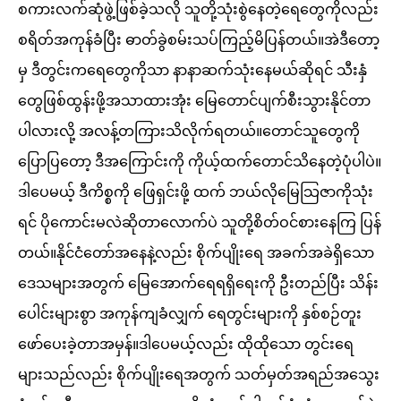
စကားလက်ဆုံဖွဲ့ဖြစ်ခဲ့သလို သူတို့သုံးစွဲနေတဲ့ရေတွေကိုလည်း
စရိတ်အကုန်ခံပြီး ဓာတ်ခွဲစမ်းသပ်ကြည့်မိပြန်တယ်။အဲဒီတော့
မှ ဒီတွင်းကရေတွေကိုသာ နာနာဆက်သုံးနေမယ်ဆိုရင် သီးနှံ
တွေဖြစ်ထွန်းဖို့အသာထားအုံး မြေတောင်ပျက်စီးသွားနိုင်တာ
ပါလားလို့ အလန့်တကြားသိလိုက်ရတယ်။တောင်သူတွေကို
ပြောပြတော့ ဒီအကြောင်းကို ကိုယ့်ထက်တောင်သိနေတဲ့ပုံပါပဲ။
ဒါပေမယ့် ဒီကိစ္စကို ဖြေရှင်းဖို့ ထက် ဘယ်လိုမြေသြဇာကိုသုံး
ရင် ပိုကောင်းမလဲဆိုတာလောက်ပဲ သူတို့စိတ်ဝင်စားနေကြ ပြန်
တယ်။နိုင်ငံတော်အနေနဲ့လည်း စိုက်ပျိုးရေ အခက်အခဲရှိသော
ဒေသများအတွက် မြေအောက်ရေရရှိရေးကို ဦးတည်ပြီး သိန်း
ပေါင်းများစွာ အကုန်ကျခံလျှက် ရေတွင်းများကို နှစ်စဉ်တူး
ဖော်ပေးခဲ့တာအမှန်။ဒါပေမယ့်လည်း ထိုထိုသော တွင်းရေ
များသည်လည်း စိုက်ပျိုးရေအတွက် သတ်မှတ်အရည်အသွေး