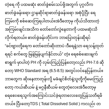
တဲ့ရေ ကို ပထမဆုံး ဓာတ်ခွဲစမ်းသပ်ဖို့အတွက် ပုဂ္ဂလိက
ဓာတ်ခွဲခန်းရော၊ ဌာနဆိုင်ရာဓာတ်ခွဲခန်းရော အစုံပို့ပြီး ရေ
ကြမ်းကို စစ်ဆေးကြရပါတယ်။အဲဒီတော့မှ ကိုယ်သိထားတဲ့
အကြမ်းဖျင်းအသိက တော်တော်လွဲနေတာကို ပထမဆုံးသိ
လိုက်ရတယ်။ ဓာတ်ခွဲခန်းတိုင်းက ဘာပြောတုန်းဆိုရင်
“ခင်ဗျားတို့ရေက တော်တော်ဆိုးတာပဲ ၊ဒီရေနဲ့သာ ရေသန့်ထုတ်
ရရင် စက်တွေ မြန်မြန်ပျက်နိုင်တယ်” တဲ့။ ရေစစ်ဆေးချက်
စာရွက် မှာပါတဲ့ PH ကို လှမ်းကြည့်ပြန်တော့လည်း PH-7.6 ဆို
တော့ WHO Standard အရ (6.5-8.5) အတွင်းဝင်နေပြန်တယ်။
ဘာတွေက ဆိုးနေတာတုန်းလို့ မခံချင်စိတ်နဲ့သူတို့ကိုမေးကြည့်
တော့ ကယ်ဆီယမ် နဲ့ မဂ္ဂနီဆီယမ် တွေတဲ့လေ။အဲဒီတော့မှ
ရေစေး၊ရေသွက်အကြောင်းသင်ခဲ့ရတာလေးတွေပြန်သတိရမိ
တယ်။ ပြီးတော့TDS ( Total Dissolved Solid ) ကလည်း တ