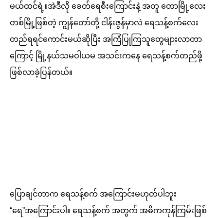
မယ်ထင်ရဲ့။အဲဒီလို ခေတ်ရေစီးကြောင်းနဲ့ အတူ တောမြို့လေး
တစ်မြို့ဖြစ်တဲ့ ကျွန်တော်တို့ ငါန်းဇွန်မှာလဲ ရေသန့်စက်လေး
တည်ရရင်ကောင်းမယ်ဆိုပြီး အကြံပြုကြသူတွေများလာတာ
ကြောင့် မြို့နယ်သမဝါယမ အသင်းကနေ ရေသန့်စက်တည်ဖို့
ဖြစ်လာခဲ့ပြန်တယ်။
ပြောချင်တာက ရေသန့်စက် အကြောင်းမဟုတ်ပါဘူး
“ရေ”အကြောင်းပါ။ ရေသန့်စက် အတွက် အဓိကကုန်ကြမ်းဖြစ်