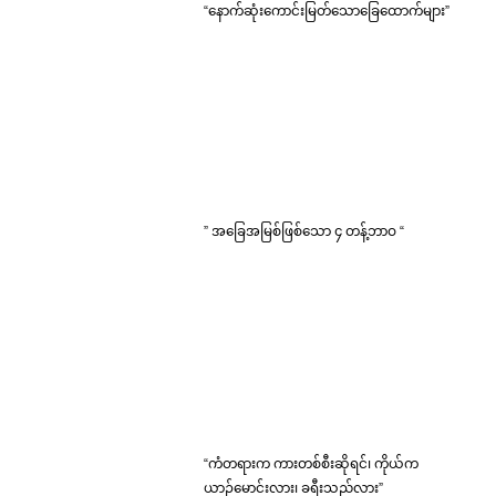
“နောက်ဆုံးကောင်းမြတ်သောခြေထောက်များ”
” အခြေအမြစ်ဖြစ်သော ၄ တန့်ဘာဝ “
“ကံတရားက ကားတစ်စီးဆိုရင်၊ ကိုယ်က
ယာဉ်မောင်းလား၊ ခရီးသည်လား”