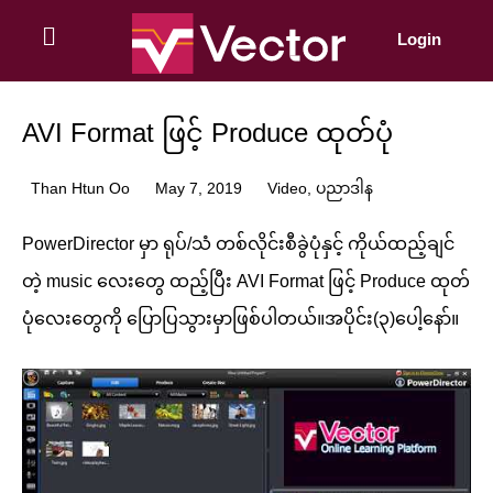
Skip
to
Login
content
AVI Format ဖြင့် Produce ထုတ်ပုံ
Than Htun Oo
May 7, 2019
Video
,
ပညာဒါန
PowerDirector မှာ ရုပ်/သံ တစ်လိုင်းစီခွဲပုံနှင့် ကိုယ်ထည့်ချင်
တဲ့ music လေးတွေ ထည့်ပြီး AVI Format ဖြင့် Produce ထုတ်
ပုံလေးတွေကို ပြောပြသွားမှာဖြစ်ပါတယ်။အပိုင်း(၃)ပေါ့နော်။