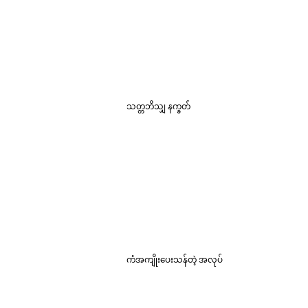
သတ္တဘိသျှ နက္ခတ်
ကံအကျိုးပေးသန်တဲ့ အလုပ်