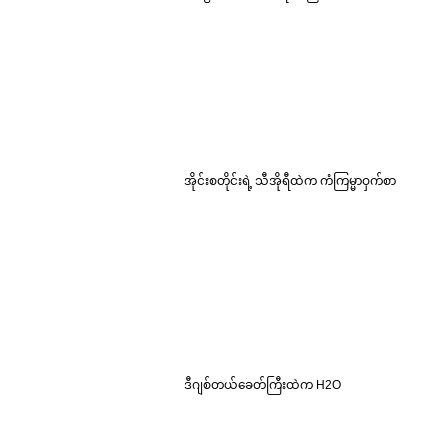
အိုင်းစတိုင်းရဲ့ သီအိုရီထဲက ကံကြမ္မာဝှက်စာ
ဒီဂျစ်တယ်ခေတ်ကြီးထဲက H2O