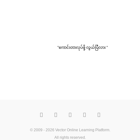
“ကောင်းတာလုပ်ဖို့ လွယ်ပြီလား “
F
T
Y
M
P
a
w
o
e
i
c
i
u
d
n
e
t
t
i
t
b
t
u
u
e
o
e
b
m
r
© 2009 - 2026
Vector Online Learning Platform
.
o
r
e
e
All rights reserved.