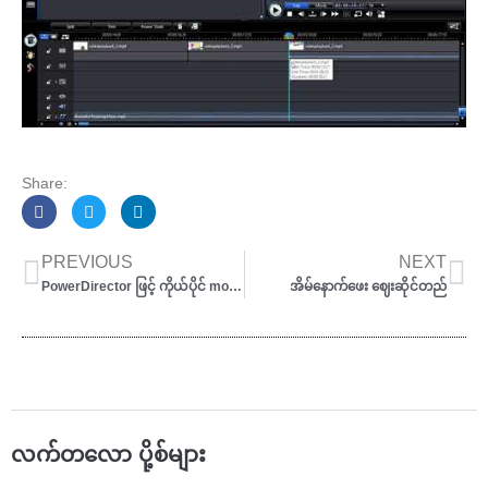
Share:
Prev
Ne
PREVIOUS
NEXT
PowerDirector ဖြင့် ကိုယ်ပိုင် movie လေးတွေဖန်တီးခြင်း
အိမ်နောက်ဖေး ဈေးဆိုင်တည်
လက်တလော ပို့စ်များ