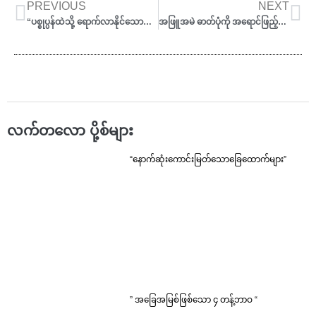
Prev
Ne
PREVIOUS
NEXT
“ပစ္စုပ္ပန်ထဲသို့ ရောက်လာနိုင်သောအိပ်မက်များ”
အဖြူအမဲ ဓာတ်ပုံကို အရောင်ဖြည့်သွင်းနည်း
လက်တလော ပို့စ်များ
“နောက်ဆုံးကောင်းမြတ်သောခြေထောက်များ”
” အခြေအမြစ်ဖြစ်သော ၄ တန့်ဘာဝ “