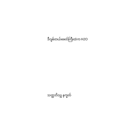
ဒီဂျစ်တယ်ခေတ်ကြီးထဲက H2O
သတ္တဘိသျှ နက္ခတ်