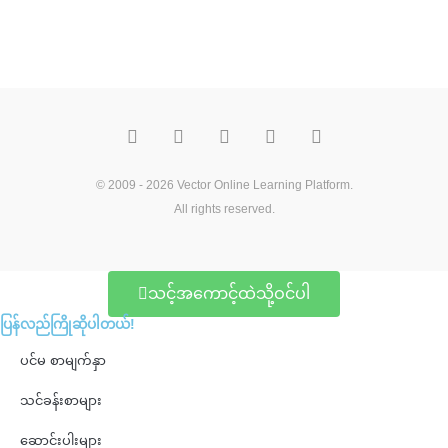
F
T
Y
M
P
a
w
o
e
i
c
i
u
d
n
e
t
t
i
t
b
t
u
u
e
o
e
b
m
r
© 2009 - 2026
Vector Online Learning Platform
.
o
r
e
e
All rights reserved.
k
s
t
သင့်အကောင့်ထဲသို့ဝင်ပါ
ပြန်လည်ကြိုဆိုပါတယ်!
ပင်မ စာမျက်နှာ
သင်ခန်းစာများ
ဆောင်းပါးများ