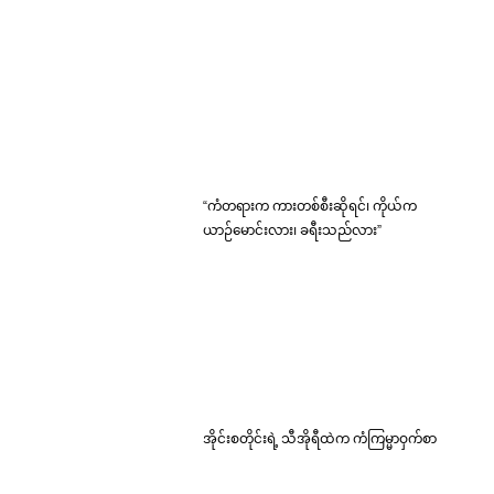
“ကံတရားက ကားတစ်စီးဆိုရင်၊ ကိုယ်က
ယာဉ်မောင်းလား၊ ခရီးသည်လား”
အိုင်းစတိုင်းရဲ့ သီအိုရီထဲက ကံကြမ္မာဝှက်စာ