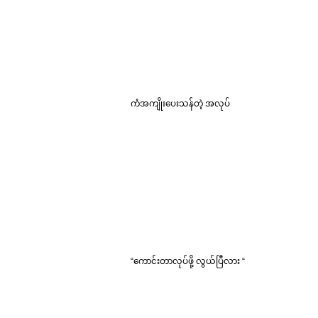
ကံအကျိုးပေးသန်တဲ့ အလုပ်
“ကောင်းတာလုပ်ဖို့ လွယ်ပြီလား “