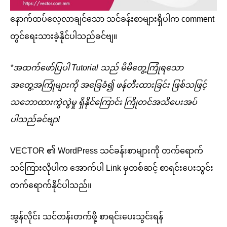
နောက်ထပ်လေ့လာချင်သော သင်ခန်းစာများရှိပါက comment
တွင်ရေးသားခဲ့နိုင်ပါသည်ခင်ဗျ။
*အထက်ဖော်ပြပါ Tutorial သည် မိမိတွေ့ကြုံရသော
အတွေ့အကြုံများကို အခြေခံ၍ ဖန်တီးထားခြင်း ဖြစ်သဖြင့်
သဘောထားကွဲလွဲမှု ရှိနိုင်ကြောင်း ကြိုတင်အသိပေးအပ်
ပါသည်ခင်ဗျာ!
VECTOR ၏ WordPress သင်ခန်းစာများကို တက်ရောက်
သင်ကြားလိုပါက အောက်ပါ Link မှတစ်ဆင့် စာရင်းပေးသွင်း
တက်ရောက်နိုင်ပါသည်။
အွန်လိုင်း သင်တန်းတက်ဖို့ စာရင်းပေးသွင်းရန်