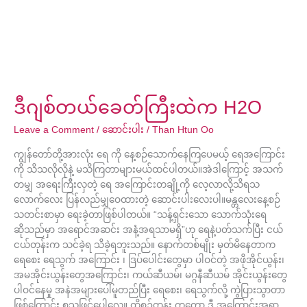
ဒီဂျစ်တယ်ခေတ်ကြီးထဲက H2O
Leave a Comment
/
ဆောင်းပါး
/
Than Htun Oo
ကျွန်တော်တို့အားလုံး ရေ ကို နေ့စဉ်သောက်နေကြပေမယ့် ရေအကြောင်း
ကို သိသလိုလိုနဲ့ မသိကြတာများမယ်ထင်ပါတယ်။အဲဒါကြောင့် အသက်
တမျှ အရေးကြီးလှတဲ့ ရေ အကြောင်းတချို့ကို လေ့လာလို့သိရသ
လောက်လေး ပြန်လည်မျှဝေထားတဲ့ ဆောင်းပါးလေးပါ။မန္တလေးနေ့စဉ်
သတင်းစာမှာ ရေးခဲ့တာဖြစ်ပါတယ်။ “သန့်ရှင်းသော သောက်သုံးရေ
ဆိုသည်မှာ အရောင်အဆင်း အနံ့အရသာမရှိ”ဟု ရေနဲ့ပတ်သက်ပြီး ငယ်
ငယ်တုန်းက သင်ခဲ့ရ သိခဲ့ရဘူးသည်။ နောက်တစ်မျိုး မှတ်မိနေတာက
ရေစေး ရေသွက် အကြောင်း ၊ ဒြပ်ပေါင်းတွေမှာ ပါဝင်တဲ့ အဖိုအိုင်ယွန်း၊
အမအိုင်းယွန်းတွေအကြောင်း၊ ကယ်ဆီယမ်၊ မဂ္ဂနီဆီယမ် အိုင်းယွန်းတွေ
ပါဝင်နေမှု အနဲအများပေါ်မူတည်ပြီး ရေစေး၊ ရေသွက်လို့ ကွဲပြားသွာတာ
ဖြစ်ကြောင်း စသဖြင့်ပေါ့လေ။ ထိုစဉ်တုန်း ကတော့ ဒီ အကြောင်းအရာ