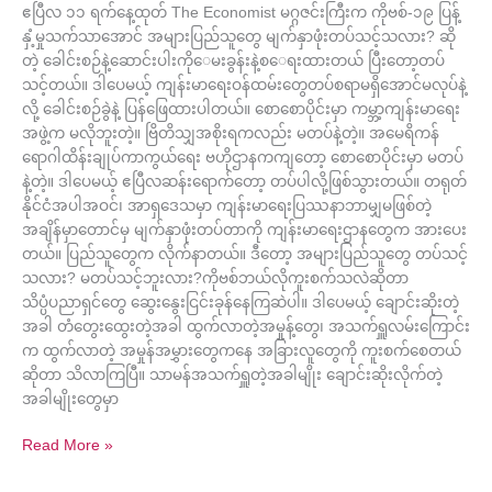
ဧပြီလ ၁၁ ရက်နေ့ထုတ် The Economist မဂ္ဂဇင်းကြီးက ကိုဗစ်-၁၉ ပြန့်
နှံ့မှုသက်သာအောင် အများပြည်သူတွေ မျက်နှာဖုံးတပ်သင့်သလား? ဆို
တဲ့ ခေါင်းစဉ်နဲ့ဆောင်းပါးကို‌‌ေမးခွန်းနဲ့စ‌ေရးထားတယ် ပြီးတော့တပ်
သင့်တယ်။ ဒါပေမယ့် ကျန်းမာရေးဝန်ထမ်းတွေတပ်စရာမရှိအောင်မလုပ်နဲ့
လို့ ခေါင်းစဉ်ခွဲနဲ့ ပြန်ဖြေထားပါတယ်။ စောစောပိုင်းမှာ ကမ္ဘာ့ကျန်းမာရေး
အဖွဲ့က မလိုဘူးတဲ့။ ဗြိတိသျှအစိုးရကလည်း မတပ်နဲ့တဲ့။ အမေရိကန်
ရောဂါထိန်းချုပ်ကာကွယ်ရေး ဗဟိုဌာနကကျတော့ စောစောပိုင်းမှာ မတပ်
နဲ့တဲ့။ ဒါပေမယ့် ဧပြီလဆန်းရောက်တော့ တပ်ပါလို့ဖြစ်သွားတယ်။ တရုတ်
နိုင်ငံအပါအဝင်၊ အာရှဒေသမှာ ကျန်းမာရေးပြဿနာဘာမျှမဖြစ်တဲ့
အချိန်မှာတောင်မှ မျက်နှာဖုံးတပ်တာကို ကျန်းမာရေးဌာနတွေက အားပေး
တယ်။ ပြည်သူတွေက လိုက်နာတယ်။ ဒီတော့ အများပြည်သူတွေ တပ်သင့်
သလား? မတပ်သင့်ဘူးလား?ကိုဗစ်ဘယ်လိုကူးစက်သလဲဆိုတာ
သိပ္ပံပညာရှင်တွေ ဆွေးနွေးငြင်းခုန်နေကြဆဲပါ။ ဒါပေမယ့် ချောင်းဆိုးတဲ့
အခါ တံတွေးထွေးတဲ့အခါ ထွက်လာတဲ့အမှုန့်တွေ၊ အသက်ရှူလမ်းကြောင်း
က ထွက်လာတဲ့ အမှုန်အမွှားတွေကနေ အခြားလူတွေကို ကူးစက်စေတယ်
ဆိုတာ သိလာကြပြီ။ သာမန်အသက်ရှူတဲ့အခါမျိုး ချောင်းဆိုးလိုက်တဲ့
အခါမျိုးတွေမှာ
Read More »