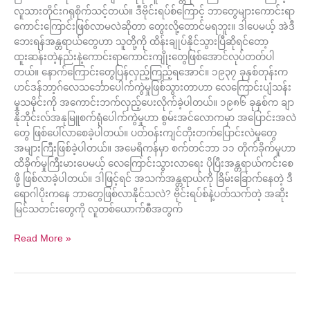
လူသားတိုင်းဂရုစိုက်သင့်တယ်။ ဒီဗိုင်းရပ်စ်ကြောင့် ဘာတွေများကောင်းရာ
ကောင်းကြောင်းဖြစ်လာမလဲဆိုတာ တွေးလို့တောင်မရဘူး။ ဒါပေမယ့် အဲဒီ
ဘေးရန်အန္တရာယ်တွေဟာ သူတို့ကို ထိန်းချုပ်နိုင်သွားပြီဆိုရင်တော့
ထူးဆန်းတဲ့နည်းနဲ့ကောင်းရာကောင်းကျိုးတွေဖြစ်အောင်လုပ်တတ်ပါ
တယ်။ နောက်ကြောင်းတွေပြန်လှည့်ကြည့်ရအောင်။ ၁၉၃၇ ခုနှစ်တုန်းက
ဟင်ဒန်ဘာ့ဂ်လေသင်္ဘောပေါက်ကွဲမှုဖြစ်သွားတာဟာ လေကြောင်းပျံသန်း
မှုသမိုင်းကို အကောင်းဘက်လှည့်ပေးလိုက်ခဲ့ပါတယ်။ ၁၉၈၆ ခုနှစ်က ချာ
နိုဘိုင်းလ်အနုမြူစက်ရုံပေါက်ကွဲမှုဟာ စွမ်းအင်လောကမှာ အပြောင်းအလဲ
တွေ ဖြစ်ပေါ်လာစေခဲ့ပါတယ်။ ပတ်ဝန်းကျင်တိုးတက်ပြောင်းလဲမှုတွေ
အများကြီးဖြစ်ခဲ့ပါတယ်။ အမေရိကန်မှာ စက်တင်ဘာ ၁၁ တိုက်ခိုက်မှုဟာ
ထိခိုက်မှုကြီးမားပေမယ့် လေကြောင်းသွားလာရေး ပိုပြီးအန္တရာယ်ကင်းစေ
ဖို့ ဖြစ်လာခဲ့ပါတယ်။ ဒါဖြင့်ရင် အသက်အန္တရာယ်ကို ခြိမ်းခြောက်နေတဲ့ ဒီ
ရောဂါပိုးကနေ ဘာတွေဖြစ်လာနိုင်သလဲ? ဗိုင်းရပ်စ်နဲ့ပတ်သက်တဲ့ အဆိုး
မြင်သတင်းတွေကို လူတစ်ယောက်စီအတွက်
Read More »
ကို