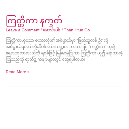
ကြတ္တိကာ နက္ခတ်
Leave a Comment
/
ဆောင်းပါး
/
Than Htun Oo
ကြတ္တိကာဟူသော စကားလုံး၏အဓိပ္ပာယ်မှာ “ဖြတ်သူတစ် ဦး”လို့
အဓိပ္ပာယ်ရတယ်လို့ဆိုပါတယ်။သက္ကတ ဘာသာဖြင့် “ကတ္တိကာ” ဟူ၍
ရေးသားထားသည်ကို ရရစ်ဖြင့် မြန်မာမှုပြုကာ ကြတ္တိကာ ဟူ၍ ရေးသားခဲ့
ကြသည်ကို ရာသီဖွဲ့ ကဗျာများတွင် တွေ့ရပါတယ်။
Read More »
မျှဝေ
ခြင်း
အစီအစဉ်
မှ
အသွင်