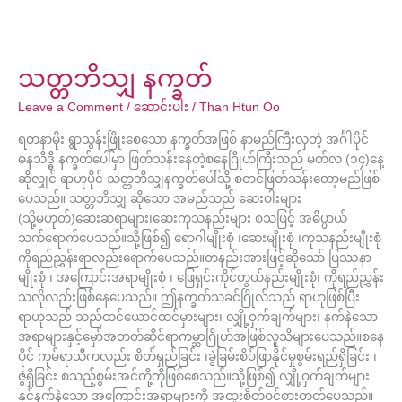
သတ္တဘိသျှ နက္ခတ်
Leave a Comment
/
ဆောင်းပါး
/
Than Htun Oo
ရတနာမိုး ရွာသွန်းဖြိုးစေသော နက္ခတ်အဖြစ် နာမည်ကြီးလှတဲ့ အင်္ဂါပိုင်
ဓနသိဒ္ဓိ နက္ခတ်ပေါ်မှာ ဖြတ်သန်းနေတဲ့စနေဂြိုဟ်ကြီးသည် မတ်လ (၁၄)နေ့
ဆိုလျှင် ရာဟုပိုင် သတ္တဘိသျှနက္ခတ်ပေါ်သို့ စတင်ဖြတ်သန်းတော့မည်ဖြစ်
ပေသည်။ သတ္တဘိသျှ ဆိုသော အမည်သည် ဆေးဝါးများ
(သို့မဟုတ်)ဆေးဆရာများ၊ဆေးကုသနည်းများ စသဖြင့် အဓိပ္ပာယ်
သက်ရောက်ပေသည်။သို့ဖြစ်၍ ရောဂါမျိုးစုံ ၊ဆေးမျိုးစုံ ၊ကုသနည်းမျိုးစုံ
ကိုရည်ညွှန်းရာလည်းရောက်ပေသည်။တနည်းအားဖြင့်ဆိုသော် ပြဿနာ
မျိုးစုံ ၊ အကြောင်းအရာမျိုးစုံ ၊ ဖြေရှင်းကိုင်တွယ်နည်းမျိုးစုံ၊ ကိုရည်ညွှန်း
သလိုလည်းဖြစ်နေပေသည်။ ဤနက္ခတ်သခင်ဂြိုလ်သည် ရာဟုဖြစ်ပြီး
ရာဟုသည် သည်ထင်ယောင်ထင်မှားများ၊ လျှို့ဝှက်ချက်များ၊ နက်နဲသော
အရာများနှင့်မှော်အတတ်ဆိုင်ရာကမ္ဘာဂြိုဟ်အဖြစ်လူသိများပေသည်။စနေ
ပိုင် ကုမ်ရာသီကလည်း စိတ်ရှည်ခြင်း ၊ခွဲခြမ်းစိပ်ဖြာနိုင်မှုစွမ်းရည်ရှိခြင်း ၊
ဇွဲရှိခြင်း စသည့်စွမ်းအင်တို့ကိုဖြစ်စေသည်။သို့ဖြစ်၍ လျှို့ဝှက်ချက်များ
နှင့်နက်နဲသော အကြောင်းအရာများကို အထူးစိတ်ဝင်စားတတ်ပေသည်။