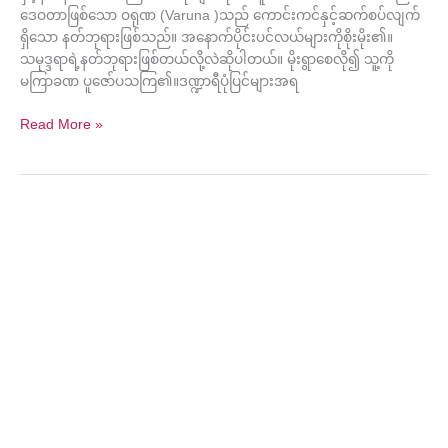
ဒေဝတာဖြစ်သော ဝရုဏ (Varuna )သည် ကောင်းကင်နှင့်ဆက်စပ်လျက်
ရှိသော နတ်ဘုရားဖြစ်သည်။ အနောက်ပိုင်းပင်လယ်များကိုစိုးမိုး၏။
သမုဒ္ဒရာရဲ့နတ်ဘုရားဖြစ်တယ်လို့လဲဆိုပါတယ်။ မိုးရွာစေလို၍ သူ့ကို
မကြာခဏ ပူဇော်ပသကြ၏။ဒဏ္ဍာရီပုံပြင်များအရ
Read More »
ကြတ္တိကာ
နက္ခတ်