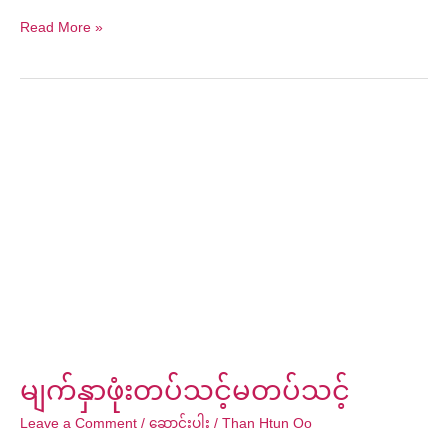
Read More »
မျက်နှာဖုံး
တပ်
သင့်
မ
တပ်
သင့်
မျက်နှာဖုံးတပ်သင့်မတပ်သင့်
Leave a Comment
/
ဆောင်းပါး
/
Than Htun Oo