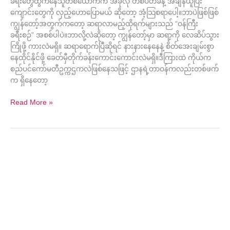
ခရီးတွေထွက်နေသူတစ်ယောက်က အခုလို တစ်ပတ်ခန့် အချိန်ယူပြီး
ကျောင်းတွေကို လှည့်ဟောပြောမယ် ဆိုတော့ အံ့သြစရာပေါ့။ဘာပဲဖြစ်ဖြစ်
ကျွန်တော့်အတွက်ကတော့ ဆရာလာမည့်ထိုရက်များသည် “ဝန်ကြီး
ခရီးစဉ်” အစစ်ပါပဲ။ဘာလို့လဲဆိုတော့ ကျွန်တော့်မှာ ဆရာ့ကို လေဆိပ်သွား
ကြိုဖို့ ကားလဲမရှိ။ ဆရာရောက်ပြီဆိုရင် နားနားနေနေနဲ့ စိတ်အေးချမ်းစွာ
နေထိုင်နိုင်ဖို့ ခေတ်မှီတိုက်ခန်းကောင်းကောင်းလဲမရှိ။ဒီကြားထဲ ကိုယ်က
စည်ပင်ကော်မတီဥက္ကဌကလဲဖြစ်နေသဖြင့် ဌာနရဲ့တာဝန်ကလည်းတစ်ဖက်
က ရှိနေတော့
Read More »
ကို
ဗ
စ်
နဲ့
ကြုံ
လ
ကဆုန်