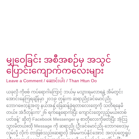
ပြောင်း
ကျောက်
ကလေး
များ
မျှဝေခြင်း အစီအစဉ်မှ အသွင်
ပြောင်းကျောက်ကလေးများ
Leave a Comment
/
ဆောင်းပါး
/
Than Htun Oo
ယခုလို ကိုဗစ် ကပ်ရောဂါကြောင့် ဘယ်မှ မသွားရမလာရနဲ့ အိမ်တွင်း
အောင်းနေကြရချိန်မှာ ၂၀၁၉ တုန်းက ဆရာညို(ခင်မောင်ညို-
ဘောဂဗေဒ)နဲ့အတူ နယ်အနှံ့ခြေဆန့်ခဲ့ရတာလေးတွေကို သတိရနေမိ
တယ်။ အဲဒီတုန်းက“၂၆ ရက်နေ့ရောက်ပြီး ကျောင်းတွေလှည့်မယ်။တစ်
ပတ်ခန့်” ဆိုတဲ့ Facebook Messenger မှ စာတိုလေးကိုဖတ်ပြီး အံ့သြ
သွားမိတယ်။ထို Message ကို ဆရာညို (ဦးခင်မောင်ညို-ဘောဂဗေဒ)မှ
လှမ်းပို့ လိုက် တာဖြစ်သည်။ဆရာ့လို အိမ်မကပ်နိုင်အောင် အလုပ်တွေရှုပ်