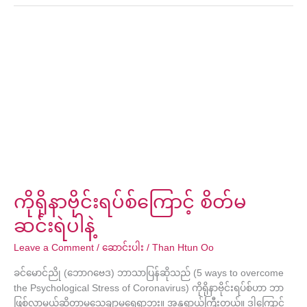
ကို
ရို
နာ
ဗိုင်း
ရ
ပ်
စ်
ကြောင့်
စိတ်
မ
ဆင်းရဲ
ကိုရိုနာဗိုင်းရပ်စ်ကြောင့် စိတ်မ
ပါ
နဲ့
ဆင်းရဲပါနဲ့
Leave a Comment
/
ဆောင်းပါး
/
Than Htun Oo
ခင်မောင်ညို (ဘောဂဗေဒ) ဘာသာပြန်ဆိုသည် (5 ways to overcome
the Psychological Stress of Coronavirus) ကိုရိုနာဗိုင်းရပ်စ်ဟာ ဘာ
ဖြစ်လာမယ်ဆိုတာမသေချာမရေရာဘူး။ အန္တရာယ်ကြီးတယ်။ ဒါကြောင့်