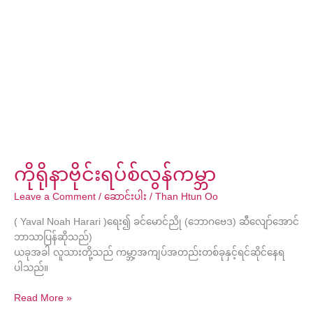
ရို
နာ
ဗိုင်း
ရ
ပ်
စ်
လွန်
ကမ္ဘာ
ကိုရိုနာဗိုင်းရပ်စ်လွန်ကမ္ဘာ
Leave a Comment
/
ဆောင်းပါး
/
Than Htun Oo
( Yaval Noah Harari )ရေး၍ ခင်မောင်ညို (ဘောဂဗေဒ) ဆီလျော်အောင်
ဘာသာပြန်ဆိုသည်)
ယခုအခါ လူသားတို့သည် ကမ္ဘာ့အကျပ်အတည်းတစ်ခုနှင့်ရင်ဆိုင်နေရ
ပါသည်။
Read More »