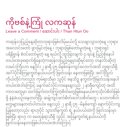
ကိုဗစ်နဲ့ကြုံ လကဆုန်
Leave a Comment
/
ဆောင်းပါး
/
Than Htun Oo
ကဆုန်လပြည့်နေ့ဆိုတာဘုရားဖြစ်လိမ့်မယ်လို့ သေချာသွားတဲ့နေ့ ၊ဘုရား
အလောင်းတော် ဖွားမြင်တဲ့နေ့ ၊ ဘုရားဖြစ်တော်မူတဲ့နေ့ ၊ ဘုရားရှင်
ပရိနိဗ္ဗာန် စံဝင်တော်မူတဲ့ နေ့ ရယ်လို့ ထူးခြားချက် ၄-ရပ်နဲ့ ပြည့်စုံနေပါ
တယ်။အခုရောက်ရှိနေတဲ့ကဆုန်လပြည့်နေ့မှာဆိုရင်တော့ တနင်္လာဆိုတဲ့
လမင်းကြီးဟာ နေ့ပိုင်း၂ နာရီ ၄၅ မိနစ်ဝန်းကျင်လောက်အထိ တူရာသီရှိ
အင်္ဂါပိုင်စိတြနက္ခတ်နယ်ပယ်ကို ဖြတ်သန်း နေတာဖြစ်ပြီး အင်္ဂါဂြိုလ်
ကိုယ်တိုင်ကလည်း ကုမ်ရာသီမှာ သူပိုင် ဓနသိဒ္ဓ နက္ခတ်ကိုဖြတ်သန်းနေပါ
တယ်။အဲဒါကြောင့် မနက်ခင်းပိုင်းကနေနေ့လည် ၂ နာရီကျော်တဲ့ အထိ
ကာလတွေမှာ ထက်မြက်တက်ကြွတဲ့စိတ်တွေဖြစ်နေမယ်။ကုသိုလ်စိတ်ဖြစ်
ဖို့ နဲနဲခဲယဉ်းနေတတ်ပြီး ဆန့်ကျင်ဖက်စိတ်၊ဒေါသစိတ်တွေ ၊ သောကစိတ်
တွေများနေတတ်ပါတယ်။ နေ့လည် ၂ နာရီ ၄၅ -မိနစ်ကျော် နောက်ပိုင်းကျ
ပြန်တော့လည်း ရာဟုပိုင် သွားတိနက္ခတ် ရဲ့ နယ်ပယ်ထဲကို ဖြတ်သန်းမှာ
ဖြစ်ပြီး ရာဟု က မေထုန်ရာသီရှိ သူပိုင် အဒြနက္ခတ်ရဲ့နယ်ပယ်ကို
ဖြတ်သန်းနေတာဖြစ်ပါတယ်။အဲဒါကြောင့်