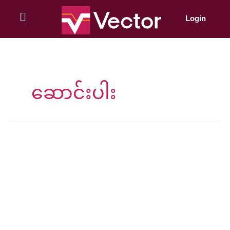
Skip
to
Login
content
ဆောင်းပါး
ဒီ
ဂျစ်
တယ်
ခေတ်
ကြီး
ထဲက
H2O