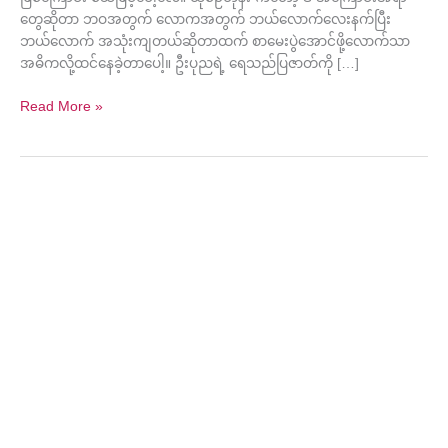
တွေဆိုတာ ဘဝအတွက် လောကအတွက် ဘယ်လောက်လေးနက်ပြီး
ဘယ်လောက် အသုံးကျတယ်ဆိုတာထက် စာမေးပွဲအောင်ဖို့လောက်သာ
အဓိကလို့ထင်နေခဲ့တာပေါ့။ ဦးပုညရဲ့ ရေသည်ပြဇာတ်ကို […]
Read More »
သတ္တ
ဘိ
သျှ
နက္ခတ်