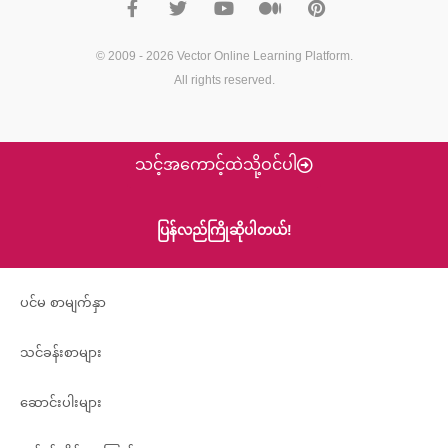
c
i
u
d
n
e
t
t
i
t
b
t
u
u
e
o
e
b
m
r
© 2009 - 2026
Vector Online Learning Platform
.
o
r
e
e
All rights reserved.
k
s
t
သင့်အကောင့်ထဲသို့ဝင်ပါ
ပြန်လည်ကြိုဆိုပါတယ်!
ပင်မ စာမျက်နှာ
သင်ခန်းစာများ
ဆောင်းပါးများ