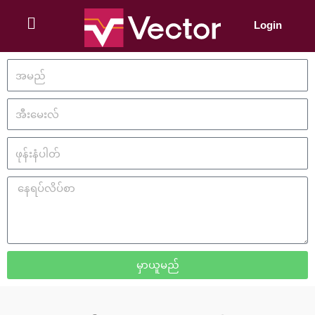
Skip
to
Login
content
အ
မ
ည်
အီ
း
မေ
ဖု
း
န်
လ်
း
နေ
နံ
ရ
ပ
ပ်
ါ
လိ
တ်
ပ်
စ
မှာယူမည်
ာ
F
T
Y
M
P
a
w
o
e
i