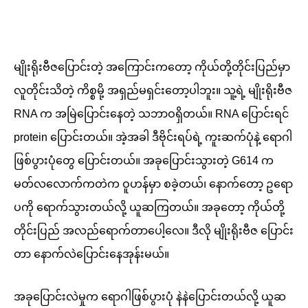
မျိုးရိုးဗီဇပြောင်းတဲ့ အကြောင်းကတော့ ကိုယ်တို့တိုင်းပြည်မှာ
လူတိုင်းသိတဲ့ ကိစ္စမို့ အရှည်မရှင်းတော့ပါဘူး။ သူ့ရဲ့ မျိုးရိုးဗီဇ
RNA က အမြဲပြောင်းနေတဲ့ သဘာဝရှိတယ်။ RNA ပြောင်းရင်
protein ပြောင်းတယ်။ အဲ့အခါ ဒီဗိုင်းရပ်ရဲ့ ကူးဆက်ပုံနဲ့ ရောဂါ
ဖြစ်ပွားပုံတွေ ပြောင်းတယ်။ အခုပြောင်းသွားတဲ့ G614 က
မတ်လလောက်ကတဲက ဝူဟန်မှာ စခဲ့တယ်၊ နောက်တော့ ဥရော
ပကို ရောက်သွားတယ်လို့ ယူဆကြတယ်။ အခုတော့ ကိုယ်တို့
တိုင်းပြည် အလည်ရောက်တာပေါ့လေ။ ဒီလို မျိုးရိုးဗီဇ ပြောင်း
တာ နောက်လဲပြောင်းနေအုန်းမယ်။
အခုပြောင်းလဲမှုက ရောဂါဖြစ်ပွားပုံ နဲနဲပြောင်းတယ်လို့ ယူဆ