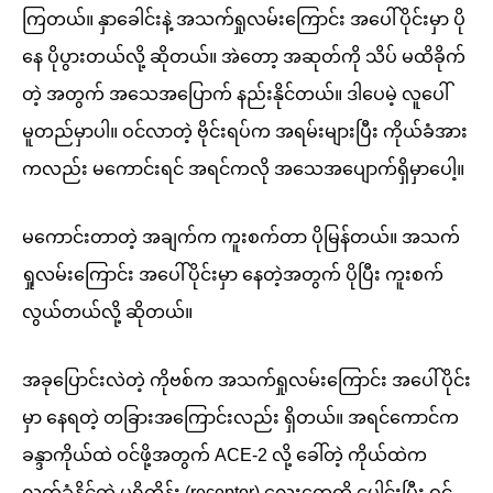
ကြတယ်။ နှာခေါင်းနဲ့ အသက်ရှုလမ်းကြောင်း အပေါ်ပိုင်းမှာ ပို
နေ ပိုပွားတယ်လို့ ဆိုတယ်။ အဲတော့ အဆုတ်ကို သိပ် မထိခိုက်
တဲ့ အတွက် အသေအပြောက် နည်းနိုင်တယ်။ ဒါပေမဲ့ လူပေါ်
မူတည်မှာပါ။ ဝင်လာတဲ့ ဗိုင်းရပ်က အရမ်းများပြီး ကိုယ်ခံအား
ကလည်း မကောင်းရင် အရင်ကလို အသေအပျောက်ရှိမှာပေါ့။
မကောင်းတာတဲ့ အချက်က ကူးစက်တာ ပိုမြန်တယ်။ အသက်
ရှုလမ်းကြောင်း အပေါ်ပိုင်းမှာ နေတဲ့အတွက် ပိုပြီး ကူးစက်
လွယ်တယ်လို့ ဆိုတယ်။
အခုပြောင်းလဲတဲ့ ကိုဗစ်က အသက်ရှုလမ်းကြောင်း အပေါ်ပိုင်း
မှာ နေရတဲ့ တခြားအကြောင်းလည်း ရှိတယ်။ အရင်ကောင်က
ခန္ဒာကိုယ်ထဲ ဝင်ဖို့အတွက် ACE-2 လို့ ခေါ်တဲ့ ကိုယ်ထဲက
လက်ခံနိုင်တဲ့ ပရိုတိန်း (receptor) လေးတွေကို ပေါင်းပြီး ဝင်