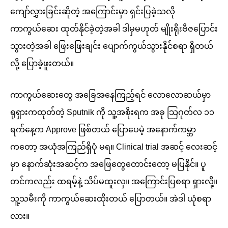
ကျော်လွှားခြင်းဆိုတဲ့ အကြောင်းမှာ ရှင်းပြခဲ့သလို
ကာကွယ်ဆေး ထုတ်နိုင်ခဲ့တဲ့အခါ ဒါမှမဟုတ် မျိုးရိုးဗီဇပြောင်း
သွားတဲ့အခါ ဖြေးဖြေးချင်း ပျောက်ကွယ်သွားနိုင်စရာ ရှိတယ်
လို့ ပြောခဲ့ဖူးတယ်။
ကာကွယ်ဆေးတွေ အခြေအနေကြည့်ရင် လောလောဆယ်မှာ
ရုရှားကထုတ်တဲ့ Sputnik ကို သူ့အစိုးရက အခု သြဂုတ်လ ၁၁
ရက်နေ့က Approve ဖြစ်တယ် ပြောပေမဲ့ အနောက်ကမ္ဘာ
ကတော့ အယုံအကြည်ရှိပုံ မရ။ Clinical trial အဆင့် လေးဆင့်
မှာ နောက်ဆုံးအဆင့်က အဖြေတွေတောင်းတော့ မပြနိုင်။ ပူ
တင်ကလည်း ထရမ့်နဲ့ သိပ်မထူးလှ။ အကြောင်းပြစရာ ရှားလို့။
သူ့သမီးကို ကာကွယ်ဆေးထိုးတယ် ပြောတယ်။ အဲဒါ ယုံစရာ
လား။