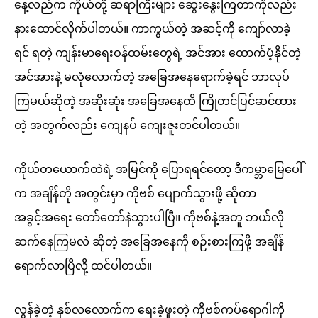
နေ့လည်က ကိုယ်တို့ ဆရာကြီးများ ဆွေးနွေးကြတာကိုလည်း
နားထောင်လိုက်ပါတယ်။ ကာကွယ်တဲ့ အဆင့်ကို ကျော်လာခဲ့
ရင် ရတဲ့ ကျန်းမာရေးဝန်ထမ်းတွေရဲ့ အင်အား ထောက်ပံ့နိုင်တဲ့
အင်အားနဲ့ မလုံလောက်တဲ့ အခြေအနေရောက်ခဲ့ရင် ဘာလုပ်
ကြမယ်ဆိုတဲ့ အဆိုးဆုံး အခြေအနေထိ ကြိုတင်ပြင်ဆင်ထား
တဲ့ အတွက်လည်း ကျေနပ် ကျေးဇူးတင်ပါတယ်။
ကိုယ်တယောက်ထဲရဲ့ အမြင်ကို ပြောရရင်တော့ ဒီကမ္ဘာမြေပေါ်
က အချိန်တို အတွင်းမှာ ကိုဗစ် ပျောက်သွားဖို့ ဆိုတာ
အခွင့်အရေး တော်တော်နဲသွားပါပြီ။ ကိုဗစ်နဲ့အတူ ဘယ်လို
ဆက်နေကြမလဲ ဆိုတဲ့ အခြေအနေကို စဉ်းစားကြဖို့ အချိန်
ရောက်လာပြီလို့ ထင်ပါတယ်။
လွန်ခဲ့တဲ့ နှစ်လလောက်က ရေးခဲ့ဖူးတဲ့ ကိုဗစ်ကပ်ရောဂါကို