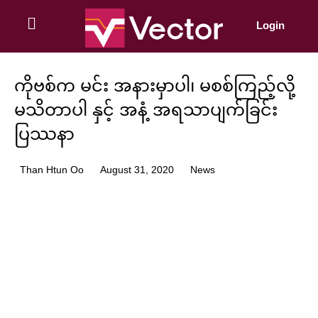
Skip
to
Login
content
ကိုဗစ်က မင်း အနားမှာပါ၊ မစစ်ကြည့်လို့
မသိတာပါ နှင့် အနံ့ အရသာပျက်ခြင်း
ပြဿနာ
Than Htun Oo
August 31, 2020
News