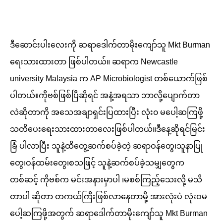
ဒီဆောင်းပါးလေးကို ဆရာဒေါက်တာမိုးကျော်သူ Mkt Burman
ရေးသားထားတာ ဖြစ်ပါတယ်။ ဆရာက Newcastle
university Malaysia က AP Microbiologist တစ်ယောက်ဖြစ်
ပါတယ်။ကိုဗစ်ဖြစ်ပြီဆိုရင် အနံ့အရသာ ဘာလို့ပျောက်တာ
လဲဆိုတာကို အသေအချာရှင်းပြထားပြီး လုံး၀ မပေါ့ဆကြဖို့
သတိပေးရေးသားထားတာလေးဖြစ်ပါတယ်။ဒီနေ့ဆိုရင်မြင်း
ခြံ ပါလာပြီး သူနဲ့ထိတွေ့ဆက်စပ်ခဲ့တဲ့ ဆရာဝန်တွေ၊သူနာပြု
တွေ၊ဝန်ထမ်းတွေ၊စသဖြင့် သူနဲ့ဆက်စပ်ခဲ့သမျှတွေက
တစ်ဆင့် ကိုဗစ်က မင်းအနားမှာပါ ၊မစစ်ကြည့်သေးလို့ မသိ
တာပါ ဆိုတာ တကယ်ကြီးဖြစ်လာနေတာမို့ အားလုံးပဲ လုံးဝမ
ပေါ့ဆကြဖို့အတွက် ဆရာဒေါက်တာမိုးကျော်သူ Mkt Burman