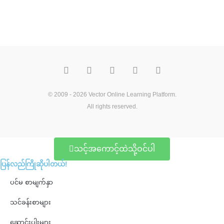
F
T
Y
M
P
a
w
o
e
i
c
i
u
d
n
e
t
t
i
t
b
t
u
u
e
o
e
b
m
r
© 2009 - 2026
Vector Online Learning Platform
.
o
r
e
e
All rights reserved.
k
s
t
သင့်အကောင့်ထဲသို့ဝင်ပါ
ပြန်လည်ကြိုဆိုပါတယ်!
ပင်မ စာမျက်နှာ
သင်ခန်းစာများ
ဆောင်းပါးများ