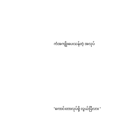
ကံအကျိုးပေးသန်တဲ့ အလုပ်
“ကောင်းတာလုပ်ဖို့ လွယ်ပြီလား “