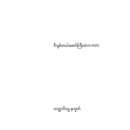
ဒီဂျစ်တယ်ခေတ်ကြီးထဲက H2O
သတ္တဘိသျှ နက္ခတ်