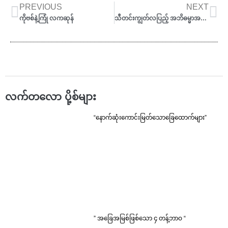
Prev
Ne
PREVIOUS
NEXT
ကိုဗစ်နဲ့ကြုံ လကဆုန်
သီတင်းကျွတ်လပြည့် အဘိဓမ္မာအခါတော်နေ့
လက်တလော ပို့စ်များ
“နောက်ဆုံးကောင်းမြတ်သောခြေထောက်များ”
” အခြေအမြစ်ဖြစ်သော ၄ တန့်ဘာဝ “