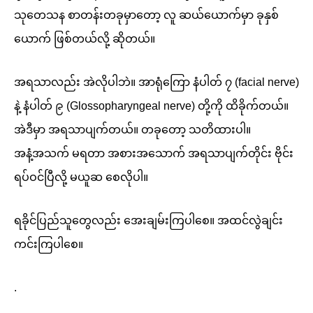
သုတေသန စာတန်းတခုမှာတော့ လူ ဆယ်ယောက်မှာ ခုနှစ်
ယောက် ဖြစ်တယ်လို့ ဆိုတယ်။
အရသာလည်း အဲလိုပါဘဲ။ အာရုံကြော နံပါတ် ၇ (facial nerve)
နဲ့ နံပါတ် ၉ (Glossopharyngeal nerve) တို့ကို ထိခိုက်တယ်။
အဲဒီမှာ အရသာပျက်တယ်။ တခုတော့ သတိထားပါ။
အနံ့အသက် မရတာ အစားအသောက် အရသာပျက်တိုင်း ဗိုင်း
ရပ်ဝင်ပြီလို့ မယူဆ စေလိုပါ။
ရခိုင်ပြည်သူတွေလည်း အေးချမ်းကြပါစေ။ အထင်လွဲချင်း
ကင်းကြပါစေ။
.