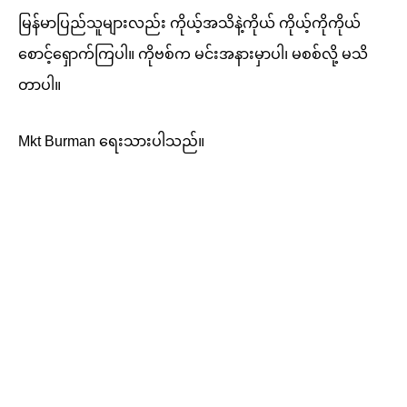
မြန်မာပြည်သူများလည်း ကိုယ့်အသိနဲ့ကိုယ် ကိုယ့်ကိုကိုယ်
စောင့်ရှောက်ကြပါ။ ကိုဗစ်က မင်းအနားမှာပါ၊ မစစ်လို့ မသိ
တာပါ။
Mkt Burman ရေးသားပါသည်။