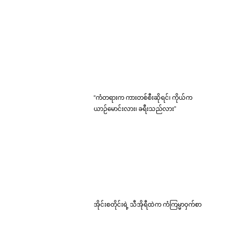
“ကံတရားက ကားတစ်စီးဆိုရင်၊ ကိုယ်က
ယာဉ်မောင်းလား၊ ခရီးသည်လား”
အိုင်းစတိုင်းရဲ့ သီအိုရီထဲက ကံကြမ္မာဝှက်စာ