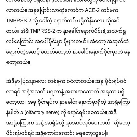
လာတယ်။ အခုပြောင်းလာတဲ့ကောင်က ACE-2 တင်မက
TMPRSS-2 လို့ ခေါ်တဲ့ နောက်ထပ် ပရိုတိန်းလေး လိုအပ်
တယ်။ အဲဒီ TMPRSS-2 က နှာခေါင်းနောက်ပိုင်းနဲ့ အသက်ရှု
လမ်းကြောင်း အပေါ်ပိုင်းမှာ ပိုများတယ်။ အဲတော့ အဆုတ်ထဲ
ရောက်တဲ့အဆင့် မဟုတ်တော့ဘဲ နှာခေါင်းနောက်ပိုင်းမှာဘဲ နေ
တော့တယ်။
အဲဒီမှာ ပြသနာလေး တစ်ခုက ဝင်လာတယ်။ အခု ဗိုင်းရပ်ဝင်
လာရင် အနံ့အသက် မရတာနဲ့ အစားအသောက် အရသာ မရှိ
တော့တာ။ အခု ဗိုင်းရပ်က နှာခေါင်း နောက်မှာရှိတဲ့ အာရုံကြော
နံပါတ် ၁ (olfactory nerve) ကို ရောင်ရမ်းစေတယ်။ အဲဒီ
အာရုံကြောက အနံ့ အာရုံခံလို့ ရအောင်လုပ်ပေးတယ်။ ဆိုတော့
ဗိုင်းရပ်ဝင်ရင် အနံ့ကောင်းကောင်း မရတော့ဘူပေါ့။