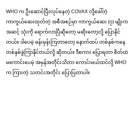
WHO က ဦးဆောင်ပြီးလုပ်နေတဲ့ COVAX လို့ခေါ်တဲ့
ကာကွယ်ဆေးထုတ်တဲ့ အစီအစဉ်မှာ ကာကွယ်ဆေး (၇) မျိုးက
အဆင့် သုံးကို ရောက်လာပြီဆိုတော့ မဆိုးတော့လို့ ပြောနိုင်
တယ်။ ဒါပေမဲ့ ခန်းမှန်းကြတာတော့ နောက်ထပ် တစ်နှစ်ကနေ
တစ်နှစ်ခွဲကြာနိုင်တယ်လို့ ဆိုတယ်။ ဒီစကား ပြောရတာ စိတ်ထဲ
မကောင်းပေမဲ့ အမှန်အတိုင်းသိတာ ကောင်းမယ်ထင်လို့ WHO
က ကြားတဲ့ သတင်းအတိုင်း ပြောပြတာပါ။