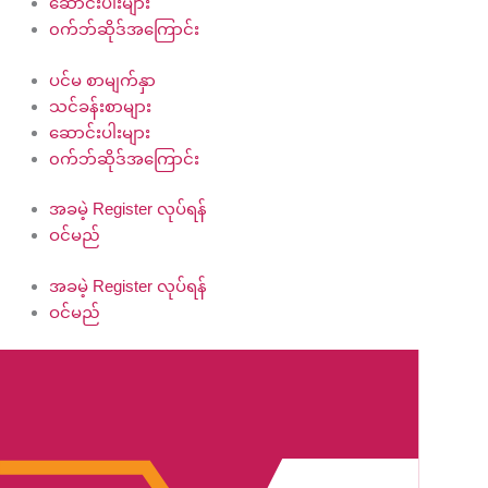
ဆောင်းပါးများ
၀က်ဘ်ဆိုဒ်အကြောင်း
ပင်မ စာမျက်နှာ
သင်ခန်းစာများ
ဆောင်းပါးများ
၀က်ဘ်ဆိုဒ်အကြောင်း
အခမဲ့ Register လုပ်ရန်
ဝင်မည်
အခမဲ့ Register လုပ်ရန်
ဝင်မည်