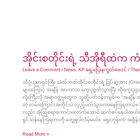
အိုင်းစတိုင်းရဲ့ သီအိုရီထဲက က
Leave a Comment
/
News
,
KP ရှေ့ပြေးနက္ခတ်ဗေဒင်
/
Tha
သိပ္ပံပညာရှင်ကြီး အဲလ်ဘတ်အိုင်းစတိုင်းရဲ့ ဒြပ်ဆွဲအား (
များကြောင့် အချိန်-အာကာသ ကွေးညွှတ်သွားပြီး ထိုကွေးညွ
လုံးကြီးလို အရာဝတ္ထုတွေက သူတို့ပတ်ဝန်းကျင်က “အချိန်-
တဲ့ လမ်းကြောင်းအတိုင်းပဲ လှည့်ပတ်သွားလာနေကြရတယ်။ 
လည်း အံ့ဩစရာကောင်းလောက်အောင် ဆက်စပ်နေပါတယ်။ KP နက္ခတ
ရှင်သန်နေကြရတာကို တွေ့ရပါလိမ့်မယ်။ ရှေးဘုန်းကံ အရှိန်အဝ
Read More »