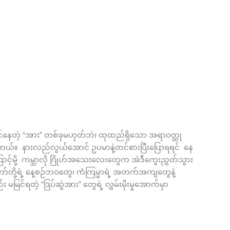
ဆွဲငင်နေတဲ့ “အား” တစ်ခုမဟုတ်ဘဲ၊ ထုထည်ရှိသော အရာဝတ္ထု
ိုပါတယ်။ နားလည်လွယ်အောင် ဥပမာနဲ့တင်စားပြီးပြောရရင် နေ
ာင့်မို့ ကမ္ဘာလို ဂြိုဟ်အသေးလေးတွေက အဲဒီကွေးညွှတ်သွား
ို့ရဲ့ နေ့စဉ်ဘဝတွေ၊ ကံကြမ္မာရဲ့ အတက်အကျတွေနဲ့
ရတဲ့ “ဒြပ်ဆွဲအား” တွေရဲ့ လွှမ်းမိုးမှုအောက်မှာ