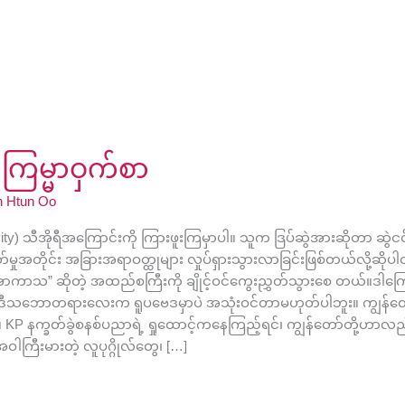
ံကြမ္မာဝှက်စာ
n Htun Oo
Gravity) သီအိုရီအကြောင်းကို ကြားဖူးကြမှာပါ။ သူက ဒြပ်ဆွဲအားဆိုတာ 
ှတ်မှုအတိုင်း အခြားအရာဝတ္ထုများ လှုပ်ရှားသွားလာခြင်းဖြစ်တယ်လို့ဆ
အာကာသ” ဆိုတဲ့ အထည်စကြီးကို ချိုင့်ဝင်ကွေးညွှတ်သွားစေ တယ်။ဒါကြေ
ဒီသဘောတရားလေးက ရူပဗေဒမှာပဲ အသုံးဝင်တာမဟုတ်ပါဘူး။ ကျွန်တော်တ
်ခွဲစနစ်ပညာရဲ့ ရှုထောင့်ကနေကြည့်ရင်၊ ကျွန်တော်တို့ဟာလည်း မမြင်
ါကြီးမားတဲ့ လူပုဂ္ဂိုလ်တွေ၊ […]