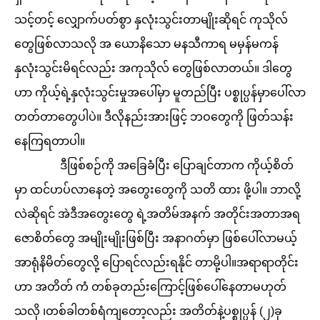
သင့်တင့် လျှောက်ပတ်စွာ နှလုံးသွင်းတာမျိုးဆိုရင် ကုသိုလ်
တွေဖြစ်လာသလို အ ယောနိသော မနသီကာရ မမှန်မကန်
နှလုံးသွင်းမိရင်လည်း အကုသိုလ် တွေဖြစ်လာတယ်။ ဒါတွေ
ဟာ ကိုယ့်ရဲ့နှလုံးသွင်းမှုအပေါ်မှာ မူတည်ပြီး ပစ္စုပ္ပန်မှာပေါ်လာ
တတ်တာတွေပါပဲ။ ဒီလိုနည်းအားဖြင့် ဘဝတွေကို ဖြတ်သန်း
နေကြရတာပါ။
ဒီဖြစ်စဉ်ကို အခြေခံပြီး ပြောချင်တာက ကိုယ့်စိတ်
မှာ ထင်ဟပ်လာနေတဲ့ အတွေးတွေကို သတိ ထား ဖို့ပါ။ ဘာလို့
လဲဆိုရင် အဲဒီအတွေးတွေ ရဲ့အတိမ်အနက် အတိုင်းအတာအရ
ဇောစိတ်တွေ အမျိုးမျိုးဖြစ်ပြီး အနာဂတ်မှာ ဖြစ်ပေါ်လာမယ့်
အာရုံနိမိတ်တွေလို့ ပြောရင်လည်းရနိုင် တာမို့ပါ။အရာရာတိုင်း
ဟာ အတိတ် ကံ တစ်ခုတည်းကြောင့်ဖြစ်ပေါ်နေတာမဟုတ်
သလို ၊တစ်ခါတစ်ရံကျတော့လည်း အတိတ်နဲ့ပစ္စုပ္ပန် (၂)ခု