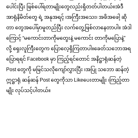
ပေါင်းပြီး ဖြစ်ပေါ်ရတာမျိုးတွေလည်းရှိတတ်ပါတယ်။အဲဒီ
အာရုံနိမိတ်တွေ ရဲ့ အနုအရင့် ၊အကြီးအသေး၊ အဖိအဖေါ့ ဆို
တာ တွေအပေါ်မှာမူတည်ပြီး လက်တွေ့ဖြစ်လာနေတာပါ။ အဲဒါ
ကြောင့် “မကောင်းတာကိုမတွေးနဲ့ မကောင်း တာကိုမပြောနဲ့”
လို့ ရှေးလူကြီးတွေက ပြောလေ့ရှိကြတာပါ။ခေတ်သဘောအရ
ပြောရရင် Facebook မှာ ကြည့်ရင်တောင် အနိဋ္ဌာရုံဆန်တဲ့
Post တွေကို မမြင်သလိုကျော်လွှားပြီး ၊အပြု သဘော ဆန်တဲ့
ဣဋ္ဌာရုံ ဆန်ဆန် Post တွေကိုသာ Likeပေးတာမျိုး ၊ကြည့်တာ
မျိုး လုပ်သင့်ပါတယ်။