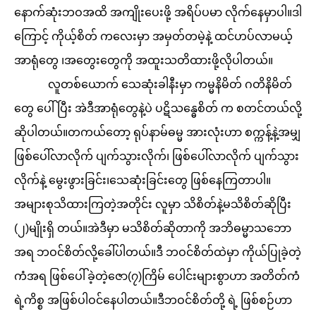
နောက်ဆုံးဘဝအထိ အကျိုးပေးဖို့ အရိပ်ပမာ လိုက်နေမှာပါ။ဒါ
ကြောင့် ကိုယ့်စိတ် ကလေးမှာ အမှတ်တမဲ့နဲ့ ထင်ဟပ်လာမယ့်
အာရုံတွေ ၊အတွေးတွေကို အထူးသတိထားဖို့လိုပါတယ်။
လူတစ်ယောက် သေဆုံးခါနီးမှာ ကမ္မနိမိတ် ဂတိနိမိတ်
တွေ ပေါ်ပြီး အဲဒီအာရုံတွေနဲ့ပဲ ပဋိသန္ဓေစိတ် က စတင်တယ်လို့
ဆိုပါတယ်။တကယ်တော့ ရုပ်နာမ်ဓမ္မ အားလုံးဟာ စက္ကန့်နဲ့အမျှ
ဖြစ်ပေါ်လာလိုက် ပျက်သွားလိုက်၊ ဖြစ်ပေါ်လာလိုက် ပျက်သွား
လိုက်နဲ့ မွေးဖွားခြင်း၊သေဆုံးခြင်းတွေ ဖြစ်နေကြတာပါ။
အများစုသိထားကြတဲ့အတိုင်း လူမှာ သိစိတ်နဲ့မသိစိတ်ဆိုပြီး
(၂)မျိုးရှိ တယ်။အဲဒီမှာ မသိစိတ်ဆိုတာကို အဘိဓမ္မာသဘော
အရ ဘဝင်စိတ်လို့ခေါ်ပါတယ်။ဒီ ဘဝင်စိတ်ထဲမှာ ကိုယ်ပြုခဲ့တဲ့
ကံအရ ဖြစ်ပေါ်ခဲ့တဲ့ဇော(၇)ကြိမ် ပေါင်းများစွာဟာ အတိတ်ကံ
ရဲ့ကိစ္စ အဖြစ်ပါဝင်နေပါတယ်။ဒီဘဝင်စိတ်တို့ ရဲ့ ဖြစ်စဉ်ဟာ