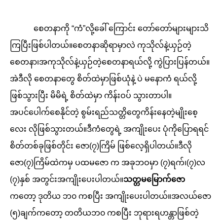
စေတနာကို “ကံ”လို့ခေါ် ကြောင်း တော်တော်များများသိ
ကြပြီးဖြစ်ပါတယ်။စေတနာဆိုရာမှာလဲ ကုသိုလ်နဲ့ယှဉ်တဲ့
စေတနာ၊အကုသိုလ်နဲ့ယှဉ်တဲ့စေတနာရယ်လို့ ကွဲပြားပြန်တယ်။
အဲဒီလို စေတနာတွေ စိတ်ထဲမှာဖြစ်ယုံနဲ့ ပဲ မနောကံ ရယ်လို့
ဖြစ်သွားပြီး မိမိရဲ့ စိတ်ထဲမှာ ကိန်းဝပ် သွားတာပါ။
အပင်ပေါက်စေနိုင်တဲ့ စွမ်းရည်သတ္တိတွေကိန်းနေတဲ့မျိုးစေ့
လေး လိုဖြစ်သွားတယ်။ဒီကံတွေရဲ့ အကျိုးပေး ပုံကိုပြောရရင်
စိတ်တစ်ခုဖြစ်တိုင်း ဇော(၇)ကြိမ် ဖြစ်လေ့ရှိပါတယ်။ဒီလို
ဇော(၇)ကြိမ်ထဲကမှ ပထမဇော က အခုဘဝမှာ (၇)ရက်၊(၇)လ
(၇)နှစ် အတွင်းအကျိုးပေးပါတယ်။
သတ္တမမြောက်ဇော
ကတော့ ဒုတိယ ဘ၀ ကစပြီး အကျိုးပေးပါတယ်။အလယ်ဇော
(၅)ချက်ကတော့ တတိယဘ၀ ကစပြီး ဘုရားရဟန္တာဖြစ်တဲ့