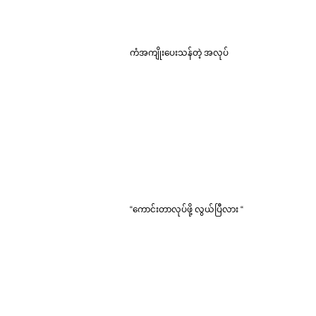
ကံအကျိုးပေးသန်တဲ့ အလုပ်
“ကောင်းတာလုပ်ဖို့ လွယ်ပြီလား “