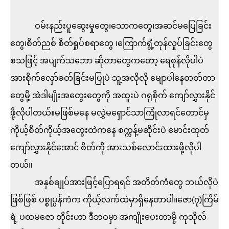
ဝမ်းနည်းပူဆွေးမှုတွေ၊သောကတွေ၊အဆင်မပြေခြင်း
တွေ၊စိတ်ညစ် စိတ်ရှုပ်စရာတွေ ၊ကြောက်ရွံ့တုန်လှုပ်ခြင်းတွေ
စသဖြင့် အပျက်သဘော ဆိုတာတွေကတော့ ရေစုန်လိုပါပဲ
အားစိုက်လှော်ခတ်ခြင်းမပြုပဲ သူ့အလိုလို မျောပါနေတတ်တာ
တွေမို့ အဲဒါမျိုးအတွေးတွေကို အထူးပဲ ဂရုစိုက် ကျော်လွှားနိုင်
ဖို့လိုပါတယ်။မဖြစ်မနေ မလွှဲမရှောင်သာကြုံလာရင်တောင်မှ
ကိုယ့်စိတ်ကိုယ့်အတွေးထဲကနေ စက္ကန့်မဆိုင်းပဲ မောင်းထုတ်
ကျော်လွှားနိုင်အောင် စိတ်ကို အားသစ်လောင်းထားဖို့လိုပါ
တယ်။
အနှစ်ချုပ်အားဖြင့်ပြောရရင် အတိတ်ကံတွေ ဘယ်လိုပဲ
ဖြစ်ဖြစ် ပစ္စုပ္ပန်ကံက ကိုယ့်လက်ထဲမှာရှိနေတာပါ။ဇော(၇)ကြိမ်
ရဲ့ ပထမဇော တိုင်းဟာ ဒီဘဝမှာ အကျိုးပေးတာမို့ ကုသိုလ်