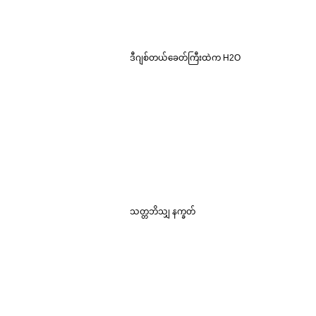
ဒီဂျစ်တယ်ခေတ်ကြီးထဲက H2O
သတ္တဘိသျှ နက္ခတ်