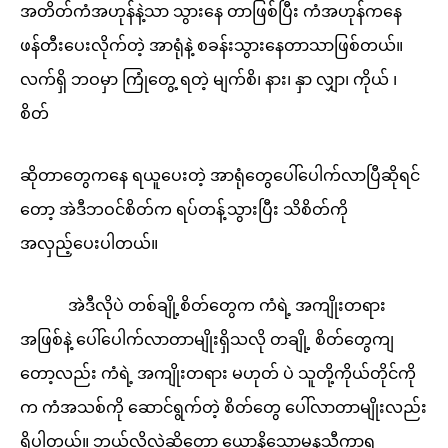
အတိတ်ကံအဟုန်နဲ့သာ သွားနေ တာဖြစ်ပြီး ကံအဟုန်ကနေ
ဖန်တီးပေးလိုက်တဲ့ အာရုံနဲ့ စခန်းသွားနေတာသာဖြစ်တယ်။
လက်ရှိ ဘဝမှာ ကြုံတွေ့ ရတဲ့ မျက်စိ၊ နား၊ နှာ လျှာ၊ ကိုယ် ၊
စိတ်
ဆိုတာတွေကနေ ရယူပေးတဲ့ အာရုံတွေပေါ်ပေါက်လာပြီဆိုရင်
တော့ အဲဒီဘဝင်စိတ်က ရပ်တန့်သွားပြီး သိစိတ်ကို
အလှည့်ပေးပါတယ်။
အဲဒီလိုပဲ တစ်ချို့စိတ်တွေက ကံရဲ့ အကျိုးတရား
အဖြစ်နဲ့ ပေါ်ပေါက်လာတာမျိုးရှိသလို တချို့ စိတ်တွေကျ
တော့လည်း ကံရဲ့ အကျိုးတရား မဟုတ် ပဲ သူတို့ကိုယ်တိုင်ကို
က ကံအသစ်ကို ဆောင်ရွက်တဲ့ စိတ်တွေ ပေါ်လာတာမျိုးလည်း
ရှိပါတယ်။ ဘယ်လိုလဲဆိုတော့ ယောနိသောမနသီကာရ