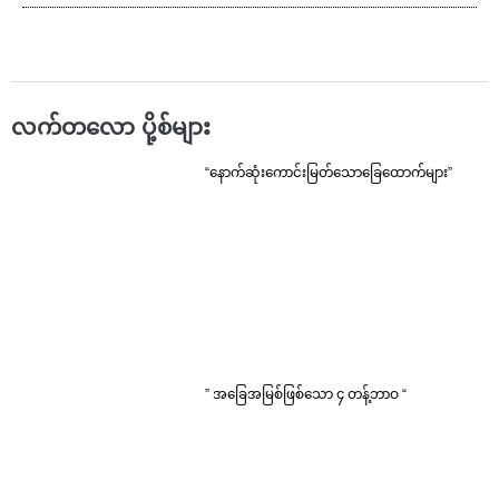
လက်တလော ပို့စ်များ
“နောက်ဆုံးကောင်းမြတ်သောခြေထောက်များ”
” အခြေအမြစ်ဖြစ်သော ၄ တန့်ဘာဝ “