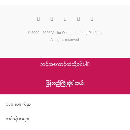
F
T
Y
M
P
a
w
o
e
i
c
i
u
d
n
e
t
t
i
t
b
t
u
u
e
o
e
b
m
r
© 2009 - 2026
Vector Online Learning Platform
.
o
r
e
e
All rights reserved.
k
s
t
သင့်အကောင့်ထဲသို့ဝင်ပါ
ပြန်လည်ကြိုဆိုပါတယ်!
ပင်မ စာမျက်နှာ
သင်ခန်းစာများ