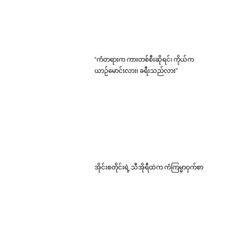
“ကံတရားက ကားတစ်စီးဆိုရင်၊ ကိုယ်က
ယာဉ်မောင်းလား၊ ခရီးသည်လား”
အိုင်းစတိုင်းရဲ့ သီအိုရီထဲက ကံကြမ္မာဝှက်စာ