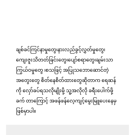
ချစ်ခင်ကြင်နာမှုတွေ၊နားလည်ခွင့်လွှတ်မှုတွေ၊
ကျေးဇူးသိတတ်ခြင်းတွေ၊ပျော်စရာတွေ၊ချမ်းသာ
ကြွယ်ဝမှုတွေ ၊စသဖြင့် အပြုသဘောဆောင်တဲ့
အတွေးတွေ စိတ်နေစိတ်ထားတွေဆိုတာက ရေဆန်
ကို လှော်ခပ်ရသလိုမျိုးမို့ သူ့အလိုလို ခရီးပေါက်ဖို့
ခက် တာကြောင့် အဖန်ဖန်လေ့ကျင့်မွေးမြူပေးနေမှ
ဖြစ်မှာပါ။