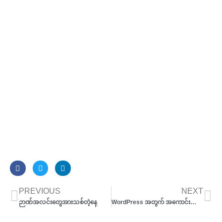
Prev
Ne
PREVIOUS
NEXT
ဉာဏ်အလင်းတွေအားသစ်တဲ့နေ့
WordPress အတွက် အကောင်းဆုံး Sharing Plugin ၃ ခု