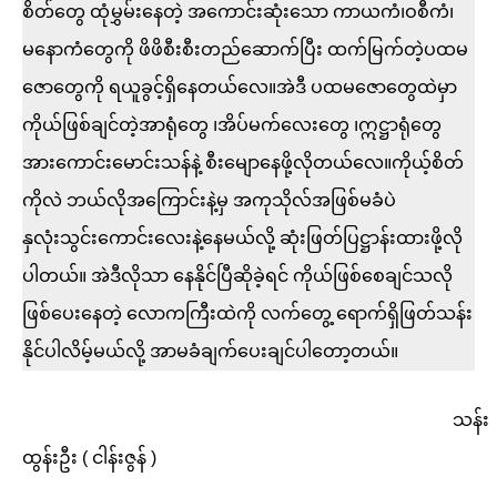
စိတ်တွေ ထုံမွှမ်းနေတဲ့ အကောင်းဆုံးသော ကာယကံ၊ဝစီကံ၊
မနောကံတွေကို ဖိဖိစီးစီးတည်ဆောက်ပြီး ထက်မြက်တဲ့ပထမ
ဇောတွေကို ရယူခွင့်ရှိနေတယ်လေ။အဲဒီ ပထမဇောတွေထဲမှာ
ကိုယ်ဖြစ်ချင်တဲ့အာရုံတွေ ၊အိပ်မက်လေးတွေ ၊ဣဋ္ဌာရုံတွေ
အားကောင်းမောင်းသန်နဲ့ စီးမျောနေဖို့လိုတယ်လေ။ကိုယ့်စိတ်
ကိုလဲ ဘယ်လိုအကြောင်းနဲ့မှ အကုသိုလ်အဖြစ်မခံပဲ
နှလုံးသွင်းကောင်းလေးနဲ့နေမယ်လို့ ဆုံးဖြတ်ပြဋ္ဌာန်းထားဖို့လို
ပါတယ်။ အဲဒီလိုသာ နေနိုင်ပြီဆိုခဲ့ရင် ကိုယ်ဖြစ်စေချင်သလို
ဖြစ်ပေးနေတဲ့ လောကကြီးထဲကို လက်တွေ့ ရောက်ရှိဖြတ်သန်း
နိုင်ပါလိမ့်မယ်လို့ အာမခံချက်ပေးချင်ပါတော့တယ်။
သန်း
ထွန်းဦး ( ငါန်းဇွန် )