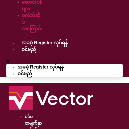
ဆောင်းပါး
များ
၀က်ဘ်ဆို
ဒ်
အကြောင်း
အခမဲ့ Register လုပ်ရန်
ဝင်မည်
အခမဲ့ Register လုပ်ရန်
ဝင်မည်
ပင်မ
စာမျက်နှာ