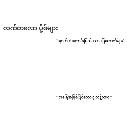
လက်တလော ပို့စ်များ
“နောက်ဆုံးကောင်းမြတ်သောခြေထောက်များ”
” အခြေအမြစ်ဖြစ်သော ၄ တန့်ဘာဝ “