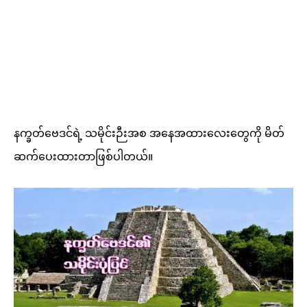
နက္ခတ်ဗေဒင်ရဲ့ သမိုင်းဉီးအစ အနေအထားလေးတွေကို မိတ်
ဆက်ပေးထားတာဖြစ်ပါတယ်။