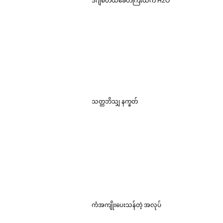
ဒီဂျစ်တယ်ခေတ်ကြီးထဲက H2O
သတ္တဘိသျှ နက္ခတ်
ကံအကျိုးပေးသန်တဲ့ အလုပ်