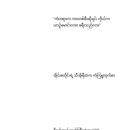
“ကံတရားက ကားတစ်စီးဆိုရင်၊ ကိုယ်က
ယာဉ်မောင်းလား၊ ခရီးသည်လား”
အိုင်းစတိုင်းရဲ့ သီအိုရီထဲက ကံကြမ္မာဝှက်စာ