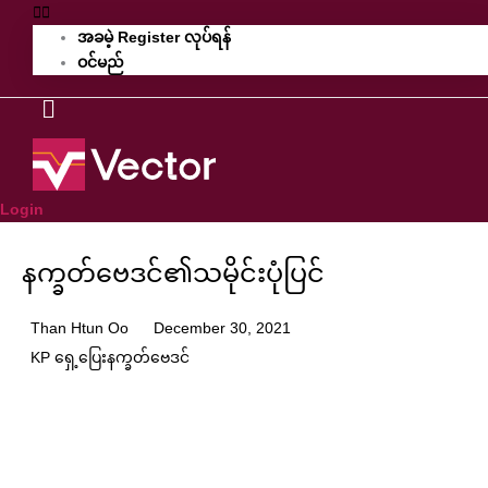
အခမဲ့ Register လုပ်ရန်
ဝင်မည်
Login
နက္ခတ်ဗေဒင်၏သမိုင်းပုံပြင်
Than Htun Oo
December 30, 2021
KP ရှေ့ပြေးနက္ခတ်ဗေဒင်