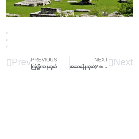
Prev
Next
PREVIOUS
NEXT
ကြတ္တိကာ နက္ခတ်
အသာဝနီနက္ခတ်(Arietis) Ashwini