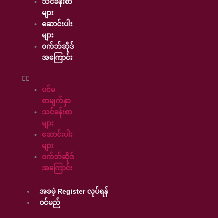
သင်ခန်းစာ
များ
ဆောင်းပါး
များ
၀က်ဘ်ဆိုဒ်
အကြောင်း
ပင်မ
စာမျက်နှာ
သင်ခန်းစာ
များ
ဆောင်းပါး
များ
၀က်ဘ်ဆိုဒ်
အကြောင်း
အခမဲ့ Register လုပ်ရန်
ဝင်မည်