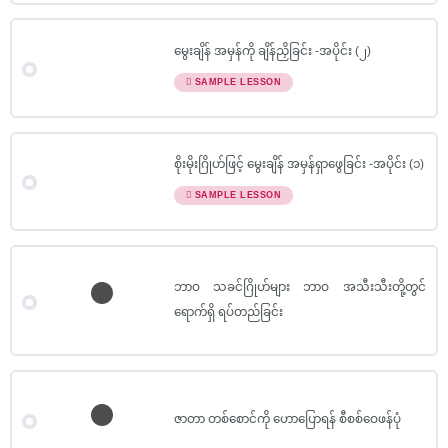
မွေးချိန် အမှန်ကို ချိန်ညှိခြင်း -အပိုင်း (၂)
SAMPLE LESSON
စိုးမိုးဂြိုဟ်ဖြင့် မွေးချိန် အမှန်ရှာဖွေခြင်း -အပိုင်း (၁)
SAMPLE LESSON
ဘာဝ သခင်ဂြိုဟ်များ ဘာဝ အသီးသီးတို့တွင်
ရောက်ရှိ ရပ်တည်ခြင်း
ဇာတာ တစ်စောင်ကို ဟောပြောရန် စီစစ်ဝေဖန်ပုံ