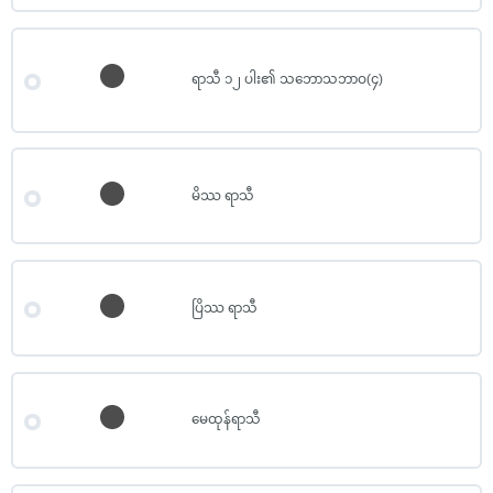
ရာသီ ၁၂ ပါး၏ သဘောသဘာဝ(၄)
မိဿ ရာသီ
ပြိဿ ရာသီ
မေထုန်ရာသီ