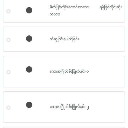
မိတ်ဖြစ်တိုင်းကောင်းသလား ရန်ဖြစ်တိုင်းဆိုး
သလား
ထီဆုကြီးပေါက်ခြင်း
ကောဇာဂြိုလ်စီးဂြိုလ်နင်း-၁
ကောဇာဂြိုလ်စီးဂြိုလ်နင်း-၂