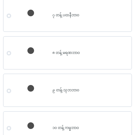
၇ တန့် ပထနီဘာဝ
၈ တန့် မရဏဘာဝ
၉ တန့်-သုဘဘာဝ
၁၀ တန့် ကမ္မဘာဝ