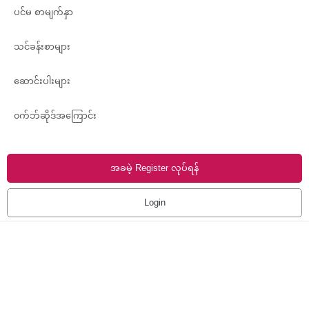
ပင်မ စာမျက်နှာ
သင်ခန်းစာများ
ဆောင်းပါးများ
၀က်ဘ်ဆိုဒ်အကြောင်း
အခမဲ့ Register လုပ်ရန်
Login