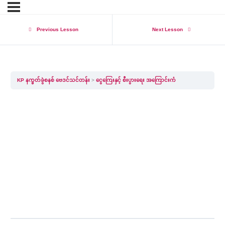
Previous Lesson
Next Lesson
KP နက္ခတ်ခွဲစနစ် ဗေဒင်သင်တန်း
ငွေကြေးနှင့် စီးပွားရေး အကြောင်းကံ