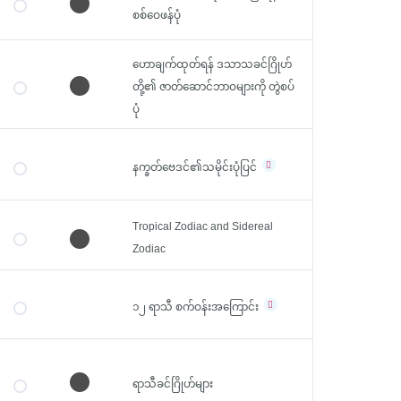
ဆောင်းပါးများ
စစ်ဝေဖန်ပုံ
၀က်ဘ်ဆိုဒ်အကြောင်း
ဟောချက်ထုတ်ရန် ဒသာသခင်ဂြိုဟ်
ပင်မ စာမျက်နှာ
တို့၏ ဇာတ်ဆောင်ဘာဝများကို တွဲစပ်
သင်ခန်းစာများ
ပုံ
ဆောင်းပါးများ
၀က်ဘ်ဆိုဒ်အကြောင်း
နက္ခတ်ဗေဒင်၏သမိုင်းပုံပြင်
အခမဲ့ Register လုပ်ရန်
အခမဲ့ Register လုပ်ရန်
Tropical Zodiac and Sidereal
Zodiac
Login
Login
၁၂ ရာသီ စက်ဝန်းအကြောင်း
ရာသီခင်ဂြိုဟ်များ