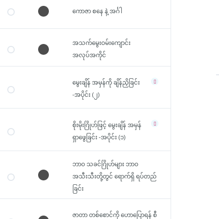
ကောဇာ စနေ နဲ့ အင်္ဂါ
အသက်မွေးဝမ်းကျောင်း
အလုပ်အကိုင်
မွေးချိန် အမှန်ကို ချိန်ညှိခြင်း
-အပိုင်း (၂)
စိုးမိုးဂြိုဟ်ဖြင့် မွေးချိန် အမှန်
ရှာဖွေခြင်း -အပိုင်း (၁)
သင့်အကောင့်ထဲသို့ဝင်ပါ
ဘာဝ သခင်ဂြိုဟ်များ ဘာဝ
ပြန်လည်ကြိုဆိုပါတယ်!
အသီးသီးတို့တွင် ရောက်ရှိ ရပ်တည်
ခြင်း
ပင်မ စာမျက်နှာ
သင်ခန်းစာများ
ဇာတာ တစ်စောင်ကို ဟောပြောရန် စီ