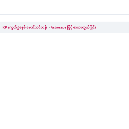
KP နက္ခတ်ခွဲစနစ် ဗေဒင်သင်တန်း
Astrosage ဖြင့် ဇာတာတွက်ခြင်း