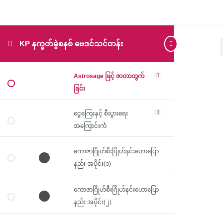
KP နက္ခတ်ခွဲစနစ် ဗေဒင်သင်တန်း
Astrosage ဖြင့် ဇာတာတွက်
ခြင်း
ငွေကြေးနှင့် စီးပွားရေး
အကြောင်းကံ
ကောဇာဂြိုဟ်စီးဂြိုဟ်နင်းဟောပြော
နည်း အပိုင်း(၁)
ကောဇာဂြိုဟ်စီးဂြိုဟ်နင်းဟောပြော
နည်း အပိုင်း(၂)