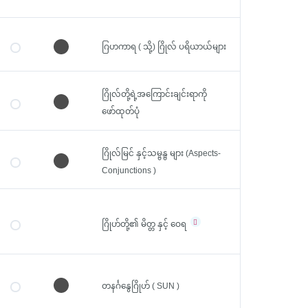
ဂြဟကာရ ( သို့) ဂြိုလ် ပရိယာယ်များ
ဂြိုလ်တို့ရဲ့အကြောင်းချင်းရာကို
ဖော်ထုတ်ပုံ
Login with Social Media and SMS
ဂြိုလ်မြင် နှင့်သမ္ဗန္ဗ များ (Aspects-
Conjunctions )
or
ဂြိုဟ်တို့၏ မိတ္တ နှင့် ဝေရ
တနင်္ဂနွေဂြိုဟ် ( SUN )
Remember Me