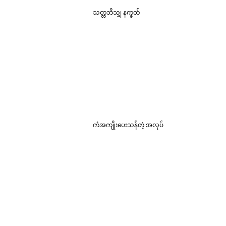
သတ္တဘိသျှ နက္ခတ်
ကံအကျိုးပေးသန်တဲ့ အလုပ်