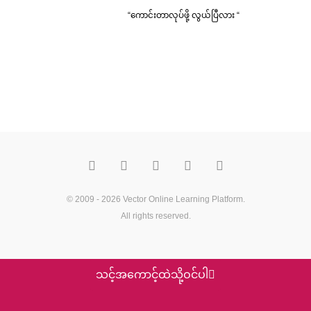
“ကောင်းတာလုပ်ဖို့ လွယ်ပြီလား “
F
T
Y
M
P
a
w
o
e
i
c
i
u
d
n
e
t
t
i
t
b
t
u
u
e
o
e
b
m
r
© 2009 - 2026
Vector Online Learning Platform
.
o
r
e
e
All rights reserved.
k
s
t
သင့်အကောင့်ထဲသို့ဝင်ပါ