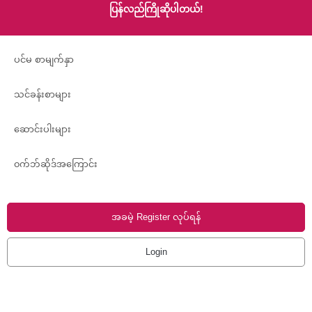
ပြန်လည်ကြိုဆိုပါတယ်!
ပင်မ စာမျက်နှာ
သင်ခန်းစာများ
ဆောင်းပါးများ
၀က်ဘ်ဆိုဒ်အကြောင်း
အခမဲ့ Register လုပ်ရန်
Login