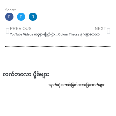
Share:
Prev
Ne
PREVIOUS
NEXT
YouTube Videos တွေမှာ ကြော်ငြာလက်ခံနည်း
Colour Theory နဲ့ ကမ္ဘာလောကကြီးကို ချယ်မှုန်းထားပုံ
လက်တလော ပို့စ်များ
“နောက်ဆုံးကောင်းမြတ်သောခြေထောက်များ”