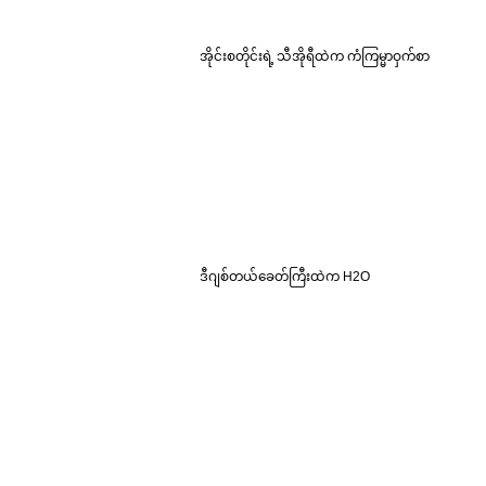
အိုင်းစတိုင်းရဲ့ သီအိုရီထဲက ကံကြမ္မာဝှက်စာ
ဒီဂျစ်တယ်ခေတ်ကြီးထဲက H2O