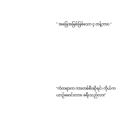
” အခြေအမြစ်ဖြစ်သော ၄ တန့်ဘာဝ “
“ကံတရားက ကားတစ်စီးဆိုရင်၊ ကိုယ်က
ယာဉ်မောင်းလား၊ ခရီးသည်လား”