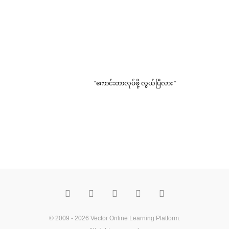
“ကောင်းတာလုပ်ဖို့ လွယ်ပြီလား “
F
T
Y
M
P
a
w
o
e
i
c
i
u
d
n
e
t
t
i
t
b
t
u
u
e
o
e
b
m
r
© 2009 - 2026
Vector Online Learning Platform
.
o
r
e
e