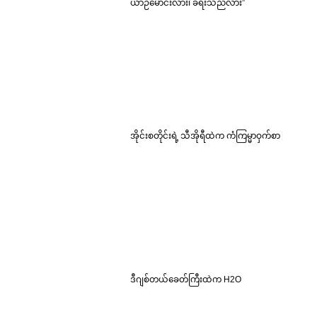
ယာဉ်မောင်းလား၊ ခရီးသည်လား”
အိုင်းစတိုင်းရဲ့ သီအိုရီထဲက ကံကြမ္မာဝှက်စာ
ဒီဂျစ်တယ်ခေတ်ကြီးထဲက H2O