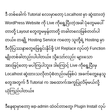
ဒီ တစ်ခေါက် Tutorial လေးမှာတော့ Localhost မှာ ဆွဲထားတဲ့
WordPress Website ကို Live ကိုရွေ့ပြီးတဲ့အခါ ပုံတွေမပေါ်
တာတို့ Layout တွေတွမမှန်တာတို့ တခါတလေဖြစ်တတ်ပါ
တယ်။ တချို့ Hosting Service ကတော့ သူတို့ရဲ့ Hosting မှာ
ဒီလိုပြဿနာတွေဖြေရှင်းနိုင်ဖို့ Url Replace လုပ်တဲ့ Function
မျိုးတစ်ခါတည်းပါပါတယ်။​ သို့သော်လည်း များသော
အားဖြင့်တော့ မပါကြပါဘူး။ ဒါကြောင့် Live ကိုရွေ့ပြီးမှ
Localhost ဆွဲထားသလိုတပုံစံတည်းမဖြစ်ပဲ အခက်တွေ့နေသူ
တွေအတွက် ဒီ Tutorial က အထောက်အကူပြုလိမ့်မယ်လို့
ယုံကြည်ပါတယ်။
ဒီနေရာမှာတော့ wp-admin ထဲ၀င်တာတွေ၊ Plugin Install လုပ်