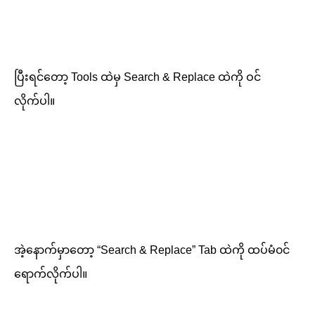
ပြီးရင်တော့ Tools ထဲမှ Search & Replace ထဲကို ဝင်
လိုက်ပါ။
အဲ့နောက်မှာတော့ “Search & Replace” Tab ထဲကို ထပ်မံ၀င်
ရောက်လိုက်ပါ။