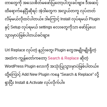
တာတွေကို အသေးစိတ်မဖော်ပြတော့ပါဘူးခင်ဗျာ။ ဒီအဆင့်
ထိရောက်နေပြီဆိုရင် အဲ့ဒါတွေက အလွယ်တကူ လုပ်တတ်
လိမ့်မယ်လိုထင်ပါတယ်။ ဒါကြောင့် Install လုပ်ရမယ် Plugin
နှင့် Setup လုပ်ရမယ် settings လေးတွေကိုသာ ဖော်ပြပေး
သွားမှာပဲဖြစ်ပါတယ်ခင်ဗျာ။
Url Replace လုပ်တဲ့ နည်းတွေ၊ Plugin တွေအမျိုးမျိုးရှိတဲ့
အထဲက ကျွန်တော်ကတော့
Search & Replace
ဆိုတဲ့
WordPress Plugin လေးကို အသုံးပြုသွားမှာပဲဖြစ်ပါတယ်။
ထို့ကြောင့် Add New Plugin ကနေ “Search & Replace” လို့
ရှာပြီး Install & Activate လုပ်လိုက်ပါ။