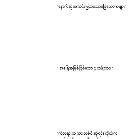
“နောက်ဆုံးကောင်းမြတ်သောခြေထောက်များ”
” အခြေအမြစ်ဖြစ်သော ၄ တန့်ဘာဝ “
“ကံတရားက ကားတစ်စီးဆိုရင်၊ ကိုယ်က