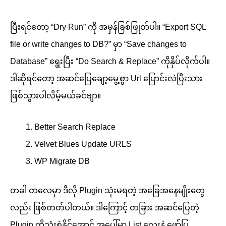
ပြီးရင်တော့ “Dry Run” ကို အမှန်ခြစ်ဖြုတ်ပါ။ “Export SQL
file or write changes to DB?” မှာ “Save changes to
Database” ရွေးပြီး “Do Search & Replace” ကိုနှိပ်လိုက်ပါ။
ဒါဆိုရင်တော့ အဆင်ပြေချော့မွေ့စွာ Url ပြောင်းလဲပြီးသား
ဖြစ်သွားပါလိမ့်မယ်ခင်ဗျာ။
Better Search Replace
Velvet Blues Update URLS
WP Migrate DB
တခါ တလေမှာ ဒီလို Plugin သုံးမရတဲ့ အခြေအနေမျိုးတွေ
လည်း ဖြစ်တတ်ပါတယ်။ ဒါကြောင့် တခြား အဆင်ပြေတဲ့
Plugin ကိုသုံးစွဲနိုင်အောင် အပေါ်မှာ List လေးနဲ့ ဖော်ပြ