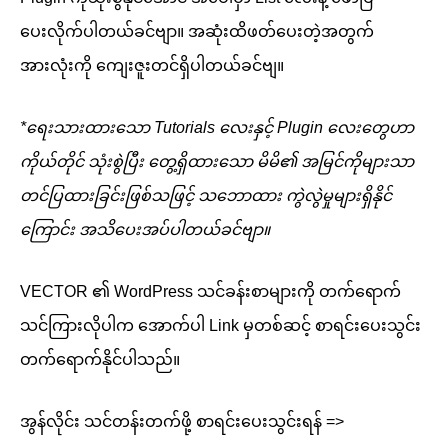
ပေးလိုက်ပါတယ်ခင်ဗျာ။ အဆုံးထိဖတ်ပေးတဲ့အတွက်
အားလုံးကို ကျေးဇူးတင်ရှိပါတယ်ခင်ဗျ။
*ရေးသားထားသော Tutorials လေးနှင့် Plugin လေးတွေဟာ
ကိုယ်တိုင် သုံးစွဲပြီး တွေ့ရှိထားသော မိမိ၏ အမြင်ကိုများသာ
တင်ပြထားခြင်းဖြစ်သဖြင့် သဘောထား ကွဲလွဲမှုများရှိနိုင်
ကြောင်း အသိပေးအပ်ပါတယ်ခင်ဗျာ။
VECTOR ၏ WordPress သင်ခန်းစာများကို တက်ရောက်
သင်ကြားလိုပါက အောက်ပါ Link မှတစ်ဆင့် စာရင်းပေးသွင်း
တက်ရောက်နိုင်ပါသည်။
အွန်လိုင်း သင်တန်းတက်ဖို့ စာရင်းပေးသွင်းရန် =>