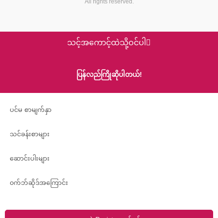
All rights reserved.
k
s
t
သင့်အကောင့်ထဲသို့ဝင်ပါ
ပြန်လည်ကြိုဆိုပါတယ်!
ပင်မ စာမျက်နှာ
သင်ခန်းစာများ
ဆောင်းပါးများ
၀က်ဘ်ဆိုဒ်အကြောင်း