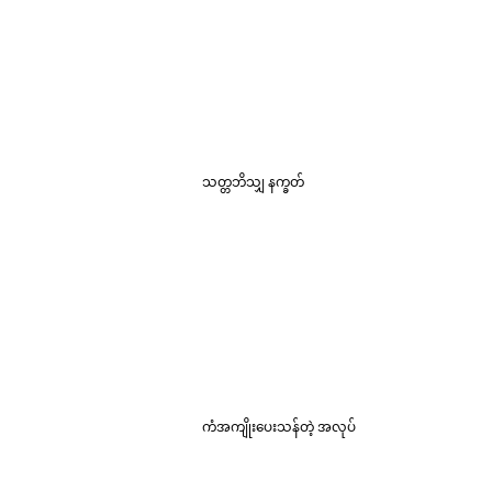
သတ္တဘိသျှ နက္ခတ်
ကံအကျိုးပေးသန်တဲ့ အလုပ်