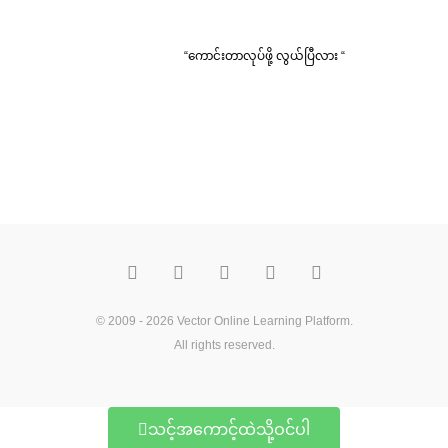
“ကောင်းတာလုပ်ဖို့ လွယ်ပြီလား “
F
T
Y
M
P
a
w
o
e
i
c
i
u
d
n
e
t
t
i
t
b
t
u
u
e
o
e
b
m
r
© 2009 - 2026
Vector Online Learning Platform
.
o
r
e
e
All rights reserved.
k
s
t
သင့်အကောင့်ထဲသို့ဝင်ပါ