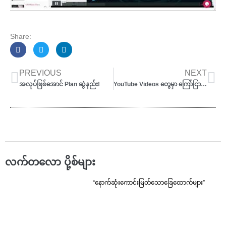
Share:
Prev
Ne
PREVIOUS
NEXT
အလုပ်ဖြစ်အောင် Plan ဆွဲနည်း!
YouTube Videos တွေမှာ ကြော်ငြာလက်ခံနည်း
လက်တလော ပို့စ်များ
“နောက်ဆုံးကောင်းမြတ်သောခြေထောက်များ”