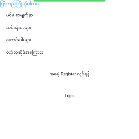
ပြန်လည်ကြိုဆိုပါတယ်!
ပင်မ စာမျက်နှာ
သင်ခန်းစာများ
ဆောင်းပါးများ
၀က်ဘ်ဆိုဒ်အကြောင်း
အခမဲ့ Register လုပ်ရန်
Login