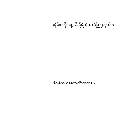
အိုင်းစတိုင်းရဲ့ သီအိုရီထဲက ကံကြမ္မာဝှက်စာ
ဒီဂျစ်တယ်ခေတ်ကြီးထဲက H2O