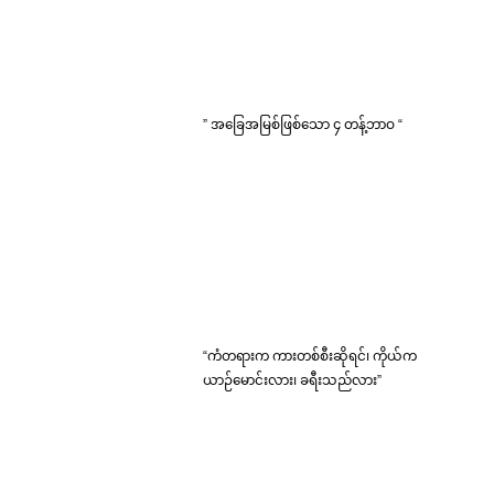
” အခြေအမြစ်ဖြစ်သော ၄ တန့်ဘာဝ “
“ကံတရားက ကားတစ်စီးဆိုရင်၊ ကိုယ်က
ယာဉ်မောင်းလား၊ ခရီးသည်လား”