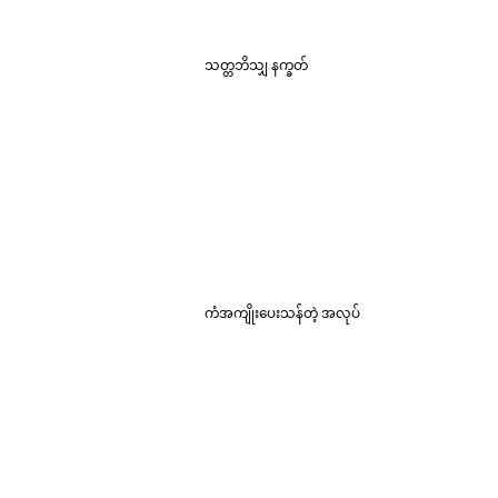
သတ္တဘိသျှ နက္ခတ်
ကံအကျိုးပေးသန်တဲ့ အလုပ်